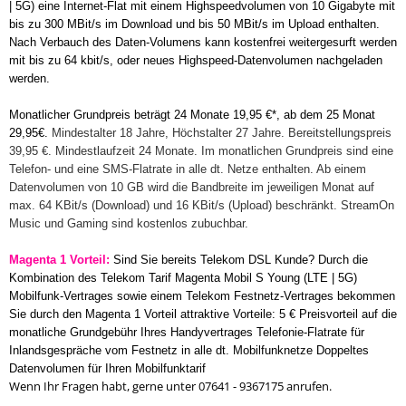
| 5G) eine Internet-Flat mit einem Highspeedvolumen von 10 Gigabyte mit
bis zu 300 MBit/s im Download und bis 50 MBit/s im Upload enthalten.
Nach Verbauch des Daten-Volumens kann kostenfrei weitergesurft werden
mit bis zu 64 kbit/s, oder neues Highspeed-Datenvolumen nachgeladen
werden.
Monatlicher Grundpreis beträgt 24 Monate 19,95 €*, ab dem 25 Monat
29,95€.
Mindestalter 18 Jahre, Höchstalter 27 Jahre. Bereitstellungspreis
39,95 €. Mindestlaufzeit 24 Monate. Im monatlichen Grundpreis sind eine
Telefon- und eine SMS-Flatrate in alle dt. Netze enthalten. Ab einem
Datenvolumen von 10 GB wird die Bandbreite im jeweiligen Monat auf
max. 64 KBit/s (Download) und 16 KBit/s (Upload) beschränkt. StreamOn
Music und Gaming sind kostenlos zubuchbar.
Magenta 1 Vorteil:
Sind Sie bereits Telekom DSL Kunde? Durch die
Kombination des Telekom Tarif Magenta Mobil S Young (LTE | 5G)
Mobilfunk-Vertrages sowie einem Telekom Festnetz-Vertrages bekommen
Sie durch den Magenta 1 Vorteil attraktive Vorteile:
5 € Preisvorteil auf die
monatliche Grundgebühr Ihres Handyvertrages
Telefonie-Flatrate für
Inlandsgespräche vom Festnetz in alle dt. Mobilfunknetze
Doppeltes
Datenvolumen für Ihren Mobilfunktarif
Wenn Ihr Fragen habt, gerne unter 07641 - 9367175 anrufen.