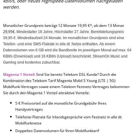
kbit/s, oder neues Highspeed-Datenvolumen nachgeladen
werden.
Monatlicher Grundpreis beträgt 12 Monate 19,95 €*, ab dem 13 Monat
29,95€.
Mindestalter 18 Jahre, Höchstalter 27 Jahre. Bereitstellungspreis
39,95 €. Mindestlaufzeit 24 Monate. Im monatlichen Grundpreis sind eine
Telefon- und eine SMS-Flatrate in alle dt. Netze enthalten. Ab einem
Datenvolumen von 6 GB wird die Bandbreite im jeweiligen Monat auf max. 64
KBit/s (Download) und 16 KBit/s (Upload) beschränkt. StreamOn Music und
Gaming sind kostenlos zubuchbar.
Magenta 1 Vorteil:
Sind Sie bereits Telekom DSL Kunde? Durch die
Kombination des Telekom Tarif Magenta Mobil S Young (LTE | 5G)
Mobilfunk-Vertrages sowie einem Telekom Festnetz-Vertrages bekommen
Sie durch den Magenta 1 Vorteil attraktive Vorteile:
5 € Preisvorteil auf die monatliche Grundgebühr Ihres
Handyvertrages
Telefonie-Flatrate für Inlandsgespräche vom Festnetz in alle dt.
Mobilfunknetze
Doppeltes Datenvolumen für Ihren Mobilfunktarif