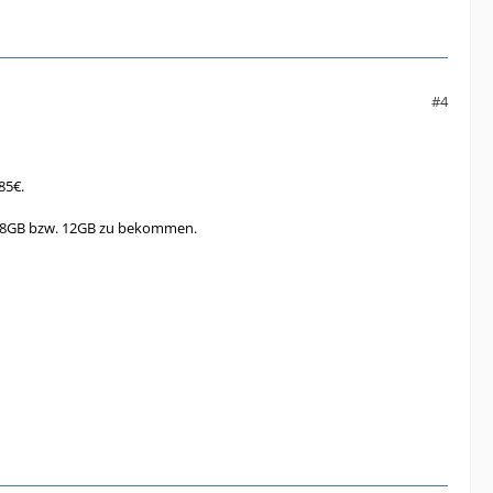
#4
85€.
nn 8GB bzw. 12GB zu bekommen.