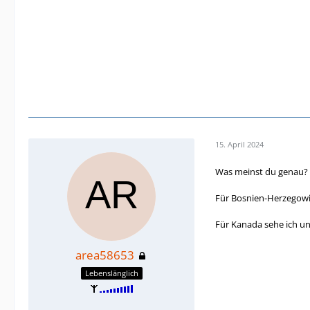
15. April 2024
Was meinst du genau?
Für Bosnien-Herzegowin
Für Kanada sehe ich un
area58653
Lebenslänglich