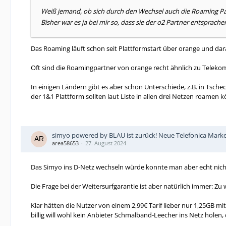
Weiß jemand, ob sich durch den Wechsel auch die Roaming Pa
Bisher war es ja bei mir so, dass sie der o2 Partner entsprache
Das Roaming läuft schon seit Plattformstart über orange und dar
Oft sind die Roamingpartner von orange recht ähnlich zu Telekom
In einigen Ländern gibt es aber schon Unterschiede, z.B. in Tsc
der 1&1 Plattform sollten laut Liste in allen drei Netzen roamen 
simyo powered by BLAU ist zurück! Neue Telefonica Mark
area58653
27. August 2024
Das Simyo ins D-Netz wechseln würde konnte man aber echt nich
Die Frage bei der Weitersurfgarantie ist aber natürlich immer: Z
Klar hätten die Nutzer von einem 2,99€ Tarif lieber nur 1,25GB mi
billig will wohl kein Anbieter Schmalband-Leecher ins Netz holen