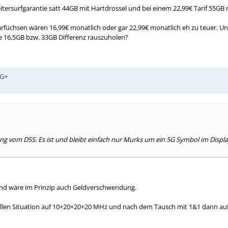
itersurfgarantie satt 44GB mit Hartdrossel und bei einem 22,99€ Tarif 55GB
rfüchsen wären 16,99€ monatlich oder gar 22,99€ monatlich eh zu teuer. Und
die 16,5GB bzw. 33GB Differenz rauszuholen?
5G+
ung vom DSS. Es ist und bleibt einfach nur Murks um ein 5G Symbol im Displ
 und wäre im Prinzip auch Geldverschwendung.
ellen Situation auf 10+20+20+20 MHz und nach dem Tausch mit 1&1 dann a