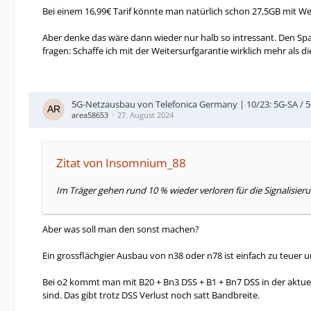
Bei einem 16,99€ Tarif könnte man natürlich schon 27,5GB mit We
Aber denke das wäre dann wieder nur halb so intressant. Den Spa
fragen: Schaffe ich mit der Weitersurfgarantie wirklich mehr als 
5G-Netzausbau von Telefonica Germany | 10/23: 5G-SA / 
area58653
27. August 2024
Zitat von Insomnium_88
Im Träger gehen rund 10 % wieder verloren für die Signalisier
Aber was soll man den sonst machen?
Ein grossflächgier Ausbau von n38 oder n78 ist einfach zu teuer
Bei o2 kommt man mit B20 + Bn3 DSS + B1 + Bn7 DSS in der aktu
sind. Das gibt trotz DSS Verlust noch satt Bandbreite.