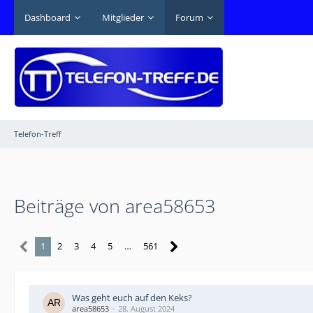
Dashboard
Mitglieder
Forum
Telefon-Treff
Beiträge von area58653
1
2
3
4
5
…
561
Was geht euch auf den Keks?
area58653
28. August 2024