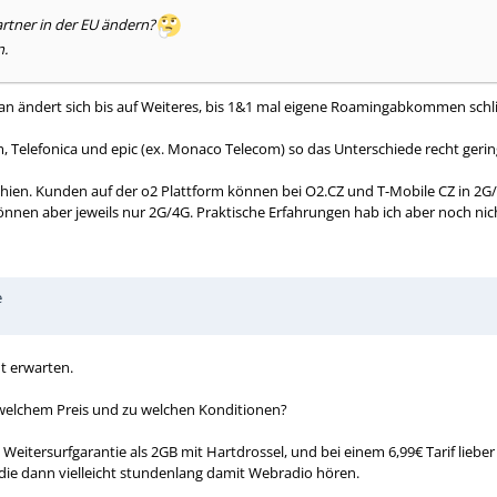
rtner in der EU ändern?
n.
an ändert sich bis auf Weiteres, bis 1&1 mal eigene Roamingabkommen schlie
, Telefonica und epic (ex. Monaco Telecom) so das Unterschiede recht gerin
hechien. Kunden auf der o2 Plattform können bei O2.CZ und T-Mobile CZ in 2
können aber jeweils nur 2G/4G. Praktische Erfahrungen hab ich aber noch nic
e
t erwarten.
u welchem Preis und zu welchen Konditionen?
t Weitersurfgarantie als 2GB mit Hartdrossel, und bei einem 6,99€ Tarif liebe
, die dann vielleicht stundenlang damit Webradio hören.