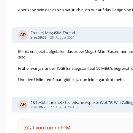
Aber kann sein das es sich natürlich auch nur auf das Design von 
Freenet MegaSIM Thread
area58653
28. August 2024
Mir ist erst jetzt aufgefallen das es bei MegaSIM im Zusammenhang
sind.
Früher war ja nur der 15GB Einstiegstarif auf 50 MBit/s begrenzt, 
Und den Unlimited Smart gibt es ja nun leider garnicht mehr.
1&1 Mobilfunknetz technische Aspekte (VoLTE, Wifi Callin
area58653
27. August 2024
Zitat von tommiFFM