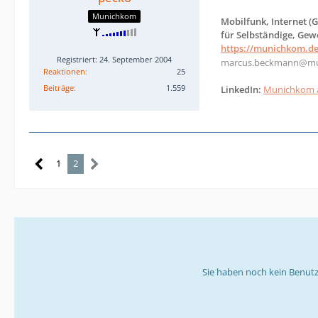
Munichkom
Mobilfunk, Internet (
für Selbständige, Ge
https://munichkom.de
Registriert: 24. September 2004
marcus.beckmann@mu
Reaktionen
25
Beiträge
1.559
LinkedIn:
Munichkom a
1
2
Sie haben noch kein Benutz