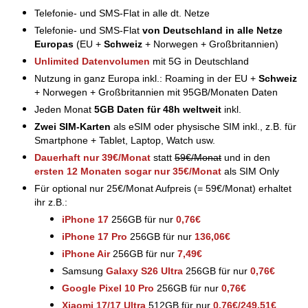
Telefonie- und SMS-Flat in alle dt. Netze
Telefonie- und SMS-Flat
von Deutschland in alle Netze
Europas
(EU +
Schweiz
+ Norwegen + Großbritannien)
Unlimited Datenvolumen
mit 5G in Deutschland
Nutzung in ganz Europa inkl.: Roaming in der EU +
Schweiz
+ Norwegen + Großbritannien mit 95GB/Monaten Daten
Jeden Monat
5GB Daten für 48h weltweit
inkl.
Zwei SIM-Karten
als eSIM oder physische SIM inkl., z.B. für
Smartphone + Tablet, Laptop, Watch usw.
Dauerhaft nur 39€/Monat
statt
59€/Monat
und in den
ersten 12 Monaten sogar nur 3
5€/Monat
als SIM Only
Für optional nur 25€/Monat Aufpreis (= 59€/Monat) erhaltet
ihr z.B.:
iPhone 17
256GB für nur
0,76€
iPhone 17 Pro
256GB für nur
1
36,06€
iPhone Air
256GB für nur
7,49€
Samsung
Galaxy S26 Ultra
256GB für nur
0,76€
Google Pixel 10 Pro
256GB für nur
0,76€
Xiaomi 17/17 Ultra
512GB für nur
0,76€/249,51€