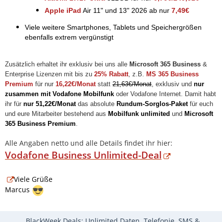
Apple iPad
Air 11" und 13" 2026 ab nur
7,49€
Viele weitere Smartphones, Tablets und Speichergrößen
ebenfalls extrem vergünstigt
Zusätzlich erhaltet ihr exklusiv bei uns alle
Microsoft 365 Business
&
Enterprise Lizenzen mit bis zu
25% Rabatt
, z.B.
MS 365 Business
Premium
für nur
16,22€/Monat
statt
21,63€/Monat
, exklusiv und
nur
zusammen mit Vodafone Mobilfunk
oder Vodafone Internet. Damit habt
ihr für
nur 51,22€/Monat
das absolute
Rundum-Sorglos-Paket
für euch
und eure Mitarbeiter bestehend aus
Mobilfunk unlimited
und
Microsoft
365 Business Premium
.
Alle Angaben netto und alle Details findet ihr hier:
Vodafone Business Unlimited-Deal
Viele Grüße
Marcus
BlackWeek Deals: Unlimited Daten, Telefonie, SMS &