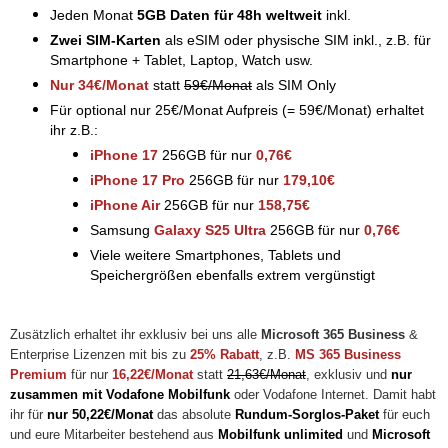
Jeden Monat
5GB Daten für 48h weltweit
inkl.
Zwei SIM-Karten
als eSIM oder physische SIM inkl., z.B. für
Smartphone + Tablet, Laptop, Watch usw.
Nur 34€/Monat
statt
59€/Monat
als SIM Only
Für optional nur 25€/Monat Aufpreis (= 59€/Monat) erhaltet
ihr z.B.:
iPhone 17
256GB für nur
0,76€
iPhone 17 Pro
256GB für nur
1
79,10€
iPhone Air
256GB für nur
158,75€
Samsung
Galaxy S25 Ultra
256GB für nur
0,76€
Viele weitere Smartphones, Tablets und
Speichergrößen ebenfalls extrem vergünstigt
Zusätzlich erhaltet ihr exklusiv bei uns alle
Microsoft 365 Business
&
Enterprise Lizenzen mit bis zu
25% Rabatt
, z.B.
MS 365 Business
Premium
für nur
16,22€/Monat
statt
21,63€/Monat
, exklusiv und
nur
zusammen mit Vodafone Mobilfunk
oder Vodafone Internet. Damit habt
ihr für
nur 50,22€/Monat
das absolute
Rundum-Sorglos-Paket
für euch
und eure Mitarbeiter bestehend aus
Mobilfunk unlimited
und
Microsoft