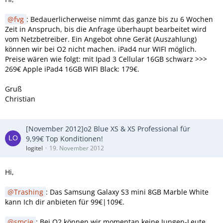
fvg
: Bedauerlicherweise nimmt das ganze bis zu 6 Wochen
Zeit in Anspruch, bis die Anfrage überhaupt bearbeitet wird
vom Netzbetreiber. Ein Angebot ohne Gerät (Auszahlung)
können wir bei O2 nicht machen. iPad4 nur WIFI möglich.
Preise wären wie folgt: mit Ipad 3 Cellular 16GB schwarz >>>
269€ Apple iPad4 16GB WIFI Black: 179€.
Gruß
Christian
[November 2012]o2 Blue XS & XS Professional für
9,99€ Top Konditionen!
logitel
19. November 2012
Hi,
Trashing
: Das Samsung Galaxy S3 mini 8GB Marble White
kann Ich dir anbieten für 99€|109€.
smcje
: Bei O2 können wir momentan keine Jungen-Leute