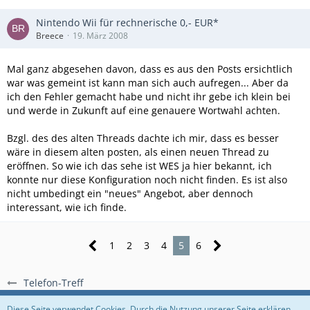
Nintendo Wii für rechnerische 0,- EUR*
Breece
19. März 2008
Mal ganz abgesehen davon, dass es aus den Posts ersichtlich
war was gemeint ist kann man sich auch aufregen... Aber da
ich den Fehler gemacht habe und nicht ihr gebe ich klein bei
und werde in Zukunft auf eine genauere Wortwahl achten.
Bzgl. des des alten Threads dachte ich mir, dass es besser
wäre in diesem alten posten, als einen neuen Thread zu
eröffnen. So wie ich das sehe ist WES ja hier bekannt, ich
konnte nur diese Konfiguration noch nicht finden. Es ist also
nicht umbedingt ein "neues" Angebot, aber dennoch
interessant, wie ich finde.
1
2
3
4
5
6
Telefon-Treff
Regeln
Datenschutzerklärung
Impressum
Diese Seite verwendet Cookies. Durch die Nutzung unserer Seite erklären