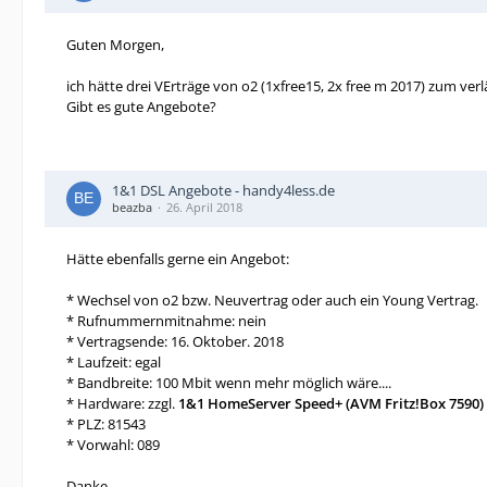
Guten Morgen,
ich hätte drei VErträge von o2 (1xfree15, 2x free m 2017) zum ver
Gibt es gute Angebote?
1&1 DSL Angebote - handy4less.de
beazba
26. April 2018
Hätte ebenfalls gerne ein Angebot:
* Wechsel von o2 bzw. Neuvertrag oder auch ein Young Vertrag.
* Rufnummernmitnahme: nein
* Vertragsende: 16. Oktober. 2018
* Laufzeit: egal
* Bandbreite: 100 Mbit wenn mehr möglich wäre....
* Hardware: zzgl.
1&1 HomeServer Speed+ (AVM Fritz!Box 7590)
* PLZ: 81543
* Vorwahl: 089
Danke