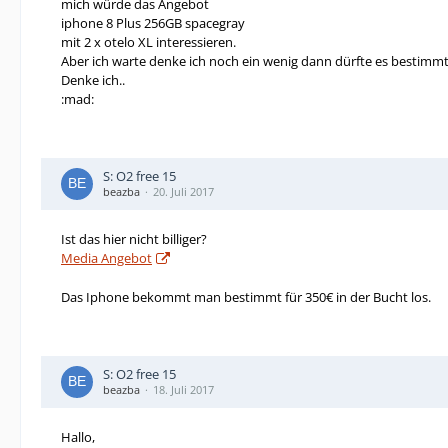
mich würde das Angebot
iphone 8 Plus 256GB spacegray
mit 2 x otelo XL interessieren.
Aber ich warte denke ich noch ein wenig dann dürfte es bestimm
Denke ich..
:mad:
S: O2 free 15
beazba
20. Juli 2017
Ist das hier nicht billiger?
Media Angebot
Das Iphone bekommt man bestimmt für 350€ in der Bucht los.
S: O2 free 15
beazba
18. Juli 2017
Hallo,