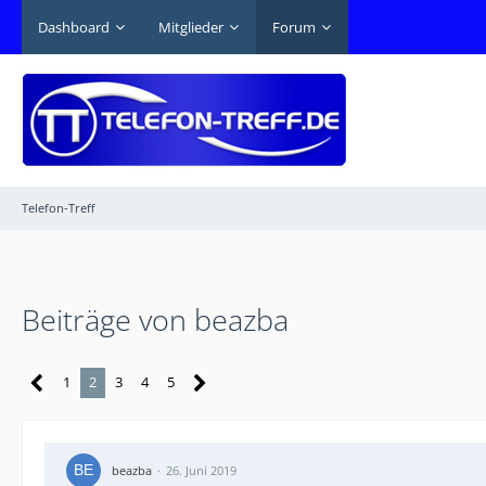
Dashboard
Mitglieder
Forum
Telefon-Treff
Beiträge von beazba
1
2
3
4
5
beazba
26. Juni 2019