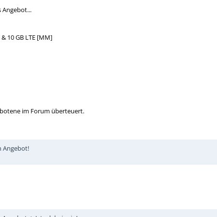
s Angebot...
MS & 10 GB LTE [MM]
botene im Forum überteuert.
n Angebot!