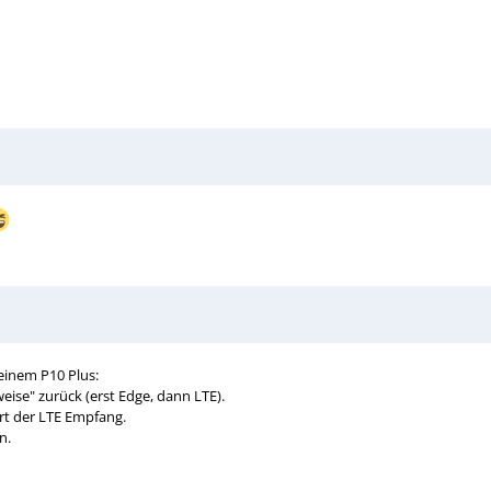
inem P10 Plus:
se" zurück (erst Edge, dann LTE).
rt der LTE Empfang.
n.