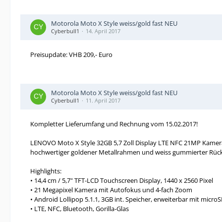
Motorola Moto X Style weiss/gold fast NEU
Cyberbull1
14. April 2017
Preisupdate: VHB 209,- Euro
Motorola Moto X Style weiss/gold fast NEU
Cyberbull1
11. April 2017
Kompletter Lieferumfang und Rechnung vom 15.02.2017!
LENOVO Moto X Style 32GB 5,7 Zoll Display LTE NFC 21MP Kamer
hochwertiger goldener Metallrahmen und weiss gummierter Rüc
Highlights:
• 14,4 cm / 5,7" TFT-LCD Touchscreen Display, 1440 x 2560 Pixel
• 21 Megapixel Kamera mit Autofokus und 4-fach Zoom
• Android Lollipop 5.1.1, 3GB int. Speicher, erweiterbar mit micr
• LTE, NFC, Bluetooth, Gorilla-Glas