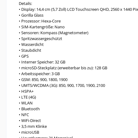
Details:
• Display: 14,4 cm (5,7 Zoll) LCD Touchscreen QHD, 2560 x 1440 Pix
• Gorilla Glass
• Prozessor: Hexa-Core
• SIM-Kartengröße: Nano
• Sensoren: Kompass (Magnetometer)
• Spritzwassergeschützt
• Wasserdicht
• Staubdicht
• GPS
• Interner Speicher: 32 GB
• microSD-Steckplatz (erweiterbar bis zu): 128 GB
• Arbeitsspeicher: 3 GB
• GSM: 850, 900, 1800, 1900
• UMTS/WCDMA (3G): 850, 900, 1700, 1900, 2100
• HSPA+
• LTE (4G)
• WLAN
• Bluetooth
• NFC
• WiFi-Direct
• 3,5 mm Klinke
• microUSB