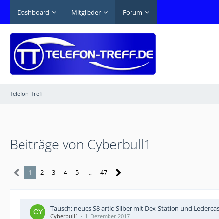
Dashboard
Mitglieder
Forum
Telefon-Treff
Beiträge von Cyberbull1
1
2
3
4
5
…
47
Tausch: neues S8 artic-Silber mit Dex-Station und Lederca
Cyberbull1
1. Dezember 2017