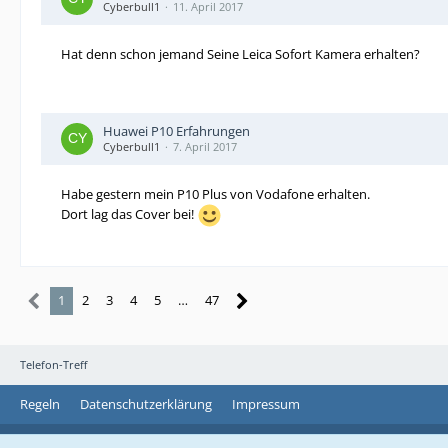
Cyberbull1
11. April 2017
Hat denn schon jemand Seine Leica Sofort Kamera erhalten?
Huawei P10 Erfahrungen
Cyberbull1
7. April 2017
Habe gestern mein P10 Plus von Vodafone erhalten.
Dort lag das Cover bei!
1
2
3
4
5
…
47
Telefon-Treff
Regeln
Datenschutzerklärung
Impressum