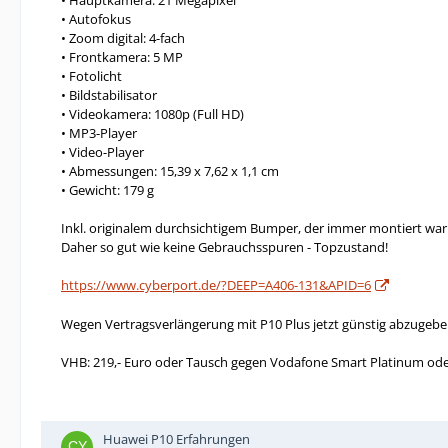
• Hauptkamera: 21 Megapixel
• Autofokus
• Zoom digital: 4-fach
• Frontkamera: 5 MP
• Fotolicht
• Bildstabilisator
• Videokamera: 1080p (Full HD)
• MP3-Player
• Video-Player
• Abmessungen: 15,39 x 7,62 x 1,1 cm
• Gewicht: 179 g
Inkl. originalem durchsichtigem Bumper, der immer montiert war
Daher so gut wie keine Gebrauchsspuren - Topzustand!
https://www.cyberport.de/?DEEP=A406-131&APID=6
Wegen Vertragsverlängerung mit P10 Plus jetzt günstig abzugebe
VHB: 219,- Euro oder Tausch gegen Vodafone Smart Platinum ode
Huawei P10 Erfahrungen