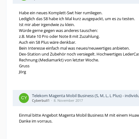
Habe ein neues Komplett-Swt hier rumliegen.
Lediglich das S8 habe ich Mal kurz ausgepackt, um es zu testen.
Ist mir aber irgendwie zu klein.
Würde gerne gegen was anderes tauschen:
z.B. Mate 10 Pro oder Note 8 mit Zuzahlung.
Auch ein S8 Plus wäre denkbar.
Bein Interesse einfach mal was neues/neuwertiges anbieten.
Dex-Station und Zubehör noch versiegelt. Hochwertiges LederCase
Rechnung (Mediamarkt) von letzter Woche.
Gruss
Jörg
Telekom Magenta Mobil Business (S, M, L, L Plus) - individ
Cyberbull1
8. November 2017
Einmal bitte Angebot Magenta Mobil Business M mit einem Hua
Danke im vorraus.