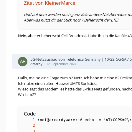
Zitat von KleinerMarcel
Und auf dem werden noch ganz viele andere Netzbetreiber mit 
Aber was nützt dir der Stick noch? Beherrscht der LTE?
Nein, aber er beherrscht Cell Broadcast. Habe ihn in die Kanäle 
5G-Netzausbau von Telefonica Germany | 10/23: 5G-SA / 
Arcardy
12. September 2024
Hallo, mal so eine Frage zum o2 Netz. Ich habe mir eine o2 Freika
Ich nutze einen alten Huawei UMTS Surfstick.
Wieso sagt das Modem, es hätte das E-Plus Netz gefunden, nach
Wo ist o2?
Code