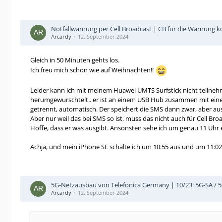
Notfallwarnung per Cell Broadcast | CB für die Warnung
Arcardy
12. September 2024
Gleich in 50 Minuten gehts los.
Ich freu mich schon wie auf Weihnachten!!
Leider kann ich mit meinem Huawei UMTS Surfstick nicht teilneh
herumgewurschtelt.. er ist an einem USB Hub zusammen mit einem 
getrennt, automatisch. Der speichert die SMS dann zwar, aber aus
Aber nur weil das bei SMS so ist, muss das nicht auch für Cell B
Hoffe, dass er was ausgibt. Ansonsten sehe ich um genau 11 Uhr 
Achja, und mein iPhone SE schalte ich um 10:55 aus und um 11:02
5G-Netzausbau von Telefonica Germany | 10/23: 5G-SA / 
Arcardy
12. September 2024