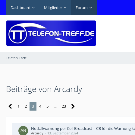
Dashboard
Mitglieder
Forum
Telefon-Treff
Beiträge von Arcardy
1
2
3
4
5
…
23
Notfallwarnung per Cell Broadcast | CB für die Warnung
Arcardy
13. September 2024