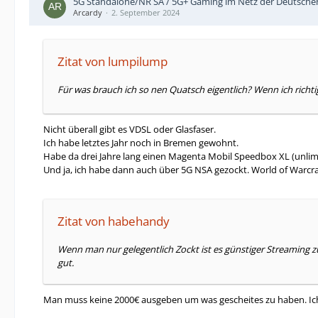
5G Standalone/NR SA / 5G+ Gaming im Netz der Deutsch
Arcardy
2. September 2024
Zitat von lumpilump
Für was brauch ich so nen Quatsch eigentlich? Wenn ich richtig 
Nicht überall gibt es VDSL oder Glasfaser.
Ich habe letztes Jahr noch in Bremen gewohnt.
Habe da drei Jahre lang einen Magenta Mobil Speedbox XL (unl
Und ja, ich habe dann auch über 5G NSA gezockt. World of Warcra
Zitat von habehandy
Wenn man nur gelegentlich Zockt ist es günstiger Streaming z
gut.
Man muss keine 2000€ ausgeben um was gescheites zu haben. Ich