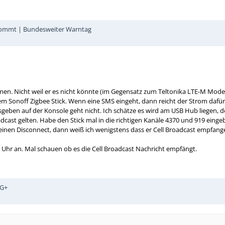
 kommt | Bundesweiter Warntag
men. Nicht weil er es nicht könnte (im Gegensatz zum Teltonika LTE-M Mod
Sonoff Zigbee Stick. Wenn eine SMS eingeht, dann reicht der Strom dafür n
geben auf der Konsole geht nicht. Ich schätze es wird am USB Hub liegen, de
roadcast gelten. Habe den Stick mal in die richtigen Kanäle 4370 und 919 e
einen Disconnect, dann weiß ich wenigstens dass er Cell Broadcast empfange
 Uhr an. Mal schauen ob es die Cell Broadcast Nachricht empfängt.
5G+