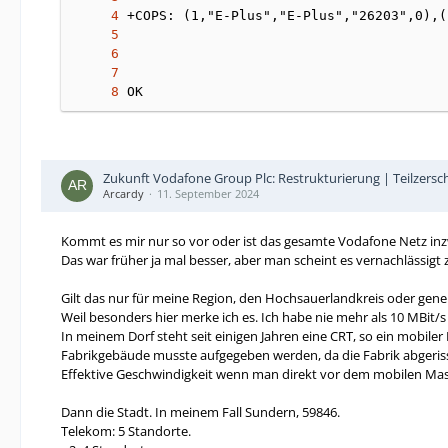
OK
Zukunft Vodafone Group Plc: Restrukturierung | Teilzersc
Arcardy
11. September 2024
Kommt es mir nur so vor oder ist das gesamte Vodafone Netz in
Das war früher ja mal besser, aber man scheint es vernachlässigt
Gilt das nur für meine Region, den Hochsauerlandkreis oder gener
Weil besonders hier merke ich es. Ich habe nie mehr als 10 MBit/
In meinem Dorf steht seit einigen Jahren eine CRT, so ein mobile
Fabrikgebäude musste aufgegeben werden, da die Fabrik abgeris
Effektive Geschwindigkeit wenn man direkt vor dem mobilen Masten
Dann die Stadt. In meinem Fall Sundern, 59846.
Telekom: 5 Standorte.