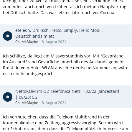
Richtig, über WLAN Call müsste das so sein - so kenne ich es
zumindest auch noch von früher, als ich meinen Hauptvertrag
Sollten Sie bereits jetzt die Löschung Ihres Accounts
bei Drillisch hatte. Das war letztes Jahr, noch vor Corona.
„cospace free“ wünschen dann verwenden Sie dafür bitte
das Kontaktfeld unter
https://www.qbeyond.de/kontakt/
.
Weitere Antworten auf möglichen Fragen finden Sie unter
eteleon, Drillisch, Telco, Simply, Hello Mobil,
dem folgenden Link
https://cospace.de/faq
.
Deustchlandsim etc.
CallMeMaybe
8. August 2021
Eine Rufnummernportierung kann auf Anfrage Ihres neuen
Providers bei der Plusnet und nach Prüfung gegebenenfalls
Ich schätze, da liegt ein Missverständnis vor. Mit "Gespräche
erfolgen.
im Ausland" sind Gespräche innerhalb des Auslands gemeint.
Rufst du vom Hotel-WLAN aus eine deutsche Nummer an, wäre
Mit freundlichen Grüßen
es ja ein Inlandsgespräch.
Plusnet GmbH
NettoKOM im O2 Telefónica Netz | 02/22: Jahrestarif
| 08/23: 5G
CallMeMaybe
8. August 2021
Ich vermute eher, dass die Telekom Multibrand in der
Kundenakquise eine Zeitlang aggressiv vorging. So rum wird
ein Schuh draus, denn dass die Telekom plötzlich Interesse am