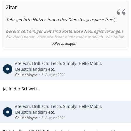
Zitat
Sehr geehrte Nutzer-innen des Dienstes „cospace free“,
bereits seit einiger Zeit sind kostenlose Neuregistrierungen
für den Dienst „cospace free“ nicht mehr möglich. Wir teilen
Ihnen daher mit, dass dieser Dienst zum 30.09.2021
Alles anzeigen
eingestellt wird. Bitte übertragen Sie zeitnah gesendete
Faxe, empfangene Faxe, Faxberichte sowie Mailbox-
Nachrichten, da diese nach dem obengenannten Termin
eteleon, Drillisch, Telco, Simply, Hello Mobil,
nicht mehr zu Verfügung stehen, da der Account dann
Deustchlandsim etc.
komplett gelöscht wird.
CallMeMaybe
8. August 2021
Diese Dokumente/Dateien müssen Sie einzeln wie folgt
Ja, in der Schweiz.
herunterladen:
- Klicken Sie auf das jeweilige Dokument/Datei (1)
eteleon, Drillisch, Telco, Simply, Hello Mobil,
- Drücken Sie den Button „PDF downloaden“ in der linken
Deustchlandsim etc.
unteren Ecke (2)
CallMeMaybe
8. August 2021
- Speichern Sie die Datei auf ihrem Rechner
- Eine gesammelte Datensicherung aller Objekte ist leider
nicht möglich (Siehe Bild im Anhang)