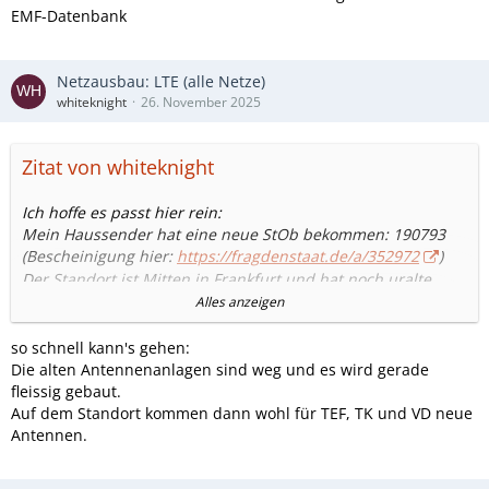
EMF-Datenbank
Netzausbau: LTE (alle Netze)
whiteknight
26. November 2025
Zitat von whiteknight
Ich hoffe es passt hier rein:
Mein Haussender hat eine neue StOb bekommen: 190793
(Bescheinigung hier:
https://fragdenstaat.de/a/352972
)
Der Standort ist Mitten in Frankfurt und hat noch uralte
Antennen von TK, VD und TEF (Bild auf cellmapper unter
Alles anzeigen
Telekom eNB ID 103147).
so schnell kann's gehen:
Kurioserweise ist die vorherige STOB noch gar nicht so alt
Die alten Antennenanlagen sind weg und es wird gerade
(Nov 24). In der vorherigen Bescheinigung wurde praktisch
fleissig gebaut.
ein Vollausbau aller Netzbetreiber inkl. N78 eingetragen
Auf dem Standort kommen dann wohl für TEF, TK und VD neue
und in der aktuellen nur noch ein Sparausbau.
Antennen.
Weiß jemand wieso da jetzt so zurückgerudert sein könnte?