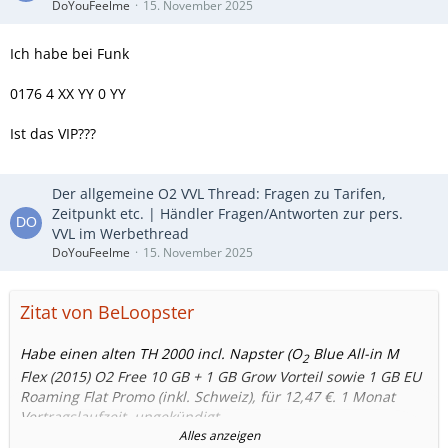
DoYouFeelme
15. November 2025
Ich habe bei Funk
0176 4 XX YY 0 YY
Ist das VIP???
Der allgemeine O2 VVL Thread: Fragen zu Tarifen,
Zeitpunkt etc. | Händler Fragen/Antworten zur pers.
VVL im Werbethread
DoYouFeelme
15. November 2025
Zitat von BeLoopster
Habe einen alten TH 2000 incl. Napster (O
Blue All-in M
2
Flex (2015) O2 Free 10 GB + 1 GB Grow Vorteil sowie 1 GB EU
Roaming Flat Promo (inkl. Schweiz), für 12,47 €. 1 Monat
Vertragslaufzeit, ungekündigt.
Alles anzeigen