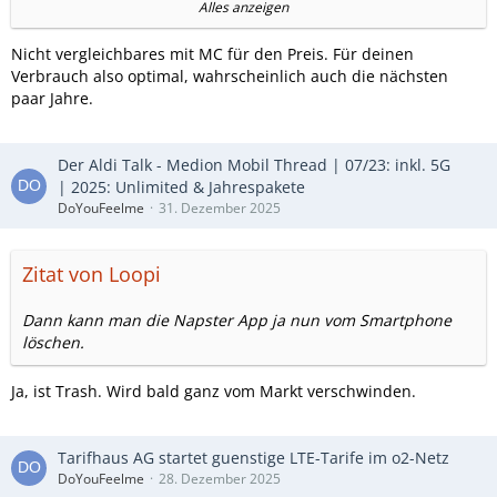
In ein paar Wochen müssten es durch O2 Grow 40 GB plus
Alles anzeigen
die 1 MBit O2 Free Flat sein.
Nicht vergleichbares mit MC für den Preis. Für deinen
In den ganzen Jahren habe ich nie mehr als 3 GB pro Monat
Verbrauch also optimal, wahrscheinlich auch die nächsten
auf dem Smartphone verbraucht.
paar Jahre.
Ich wüsste nicht warum ich wechseln sollte.
Der Aldi Talk - Medion Mobil Thread | 07/23: inkl. 5G
Was gibt es denn aktuell für gute Angebote mit einer
| 2025: Unlimited & Jahrespakete
Multicard bei denen es sich lohnen würde zu wechseln?
DoYouFeelme
31. Dezember 2025
Zitat von Loopi
Dann kann man die Napster App ja nun vom Smartphone
löschen.
Ja, ist Trash. Wird bald ganz vom Markt verschwinden.
Tarifhaus AG startet guenstige LTE-Tarife im o2-Netz
DoYouFeelme
28. Dezember 2025