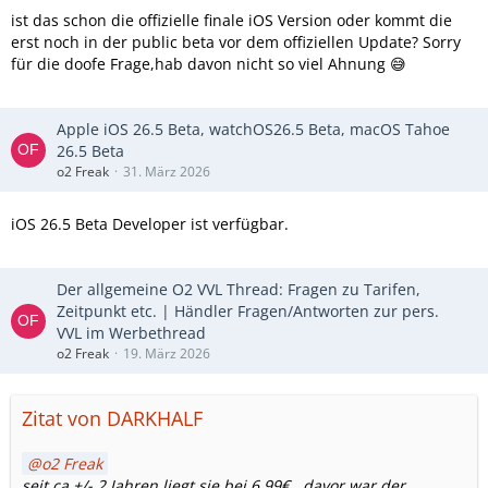
ist das schon die offizielle finale iOS Version oder kommt die
erst noch in der public beta vor dem offiziellen Update? Sorry
für die doofe Frage,hab davon nicht so viel Ahnung 😅
Apple iOS 26.5 Beta, watchOS26.5 Beta, macOS Tahoe
26.5 Beta
o2 Freak
31. März 2026
iOS 26.5 Beta Developer ist verfügbar.
Der allgemeine O2 VVL Thread: Fragen zu Tarifen,
Zeitpunkt etc. | Händler Fragen/Antworten zur pers.
VVL im Werbethread
o2 Freak
19. März 2026
Zitat von DARKHALF
o2 Freak
seit ca +/- 2 Jahren liegt sie bei 6,99€ , davor war der