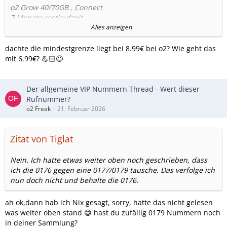
o2 Grow 40/70GB , Connect
7 Monate restlaufzeit
Alter Preis 7,99€ , neuer Preis ab Morgen 6,99€uro
Alles anzeigen
o2 Mobile M Boost (2023 ) ,50/55 GB , Connect
dachte die mindestgrenze liegt bei 8.99€ bei o2? Wie geht das
7 Monate Restlaufzeit
mit 6.99€? 💪🏻😊
Alter Preis 17,49€ .neuer Preis ab Morgen 12,99€uro
o2 Mobile L Plus ( 2024 ) ,200GB , Connect
Der allgemeine VIP Nummern Thread - Wert dieser
14 Monate Restlaufzeit bis 05.2027 !!!!
Rufnummer?
o2 Freak
21. Februar 2026
Alter Preis 20,99€ , neuer Preis ab Morgen 13,49€uro
Zitat von Tiglat
Nein. Ich hatte etwas weiter oben noch geschrieben, dass
ich die 0176 gegen eine 0177/0179 tausche. Das verfolge ich
nun doch nicht und behalte die 0176.
ah ok,dann hab ich Nix gesagt, sorry, hatte das nicht gelesen
was weiter oben stand 😅 hast du zufällig 0179 Nummern noch
in deiner Sammlung?