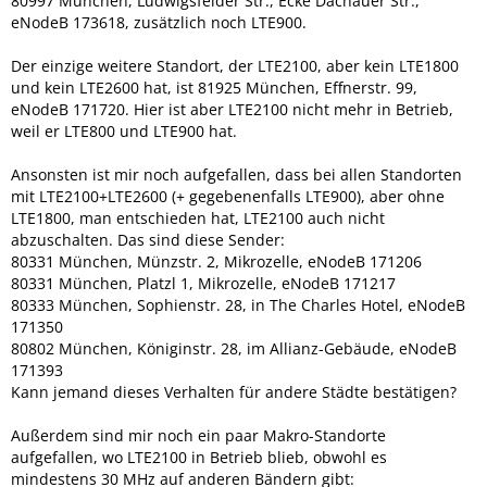
80997 München, Ludwigsfelder Str., Ecke Dachauer Str.,
eNodeB 173618, zusätzlich noch LTE900.
Der einzige weitere Standort, der LTE2100, aber kein LTE1800
und kein LTE2600 hat, ist
81925 München, Effnerstr. 99,
eNodeB 171720. Hier ist aber LTE2100 nicht mehr in Betrieb,
weil er LTE800 und LTE900 hat.
Ansonsten ist mir noch aufgefallen, dass bei allen Standorten
mit LTE2100+LTE2600 (+ gegebenenfalls LTE900), aber ohne
LTE1800, man entschieden hat, LTE2100 auch nicht
abzuschalten. Das sind diese Sender:
80331 München, Münzstr. 2, Mikrozelle, eNodeB 171206
80331 München, Platzl 1, Mikrozelle, eNodeB 171217
80333 München, Sophienstr. 28, in The Charles Hotel, eNodeB
171350
80802 München, Königinstr. 28, im Allianz-Gebäude, eNodeB
171393
Kann jemand dieses Verhalten für andere Städte bestätigen?
Außerdem sind mir noch ein paar Makro-Standorte
aufgefallen, wo LTE2100 in Betrieb blieb, obwohl es
mindestens 30 MHz auf anderen Bändern gibt: