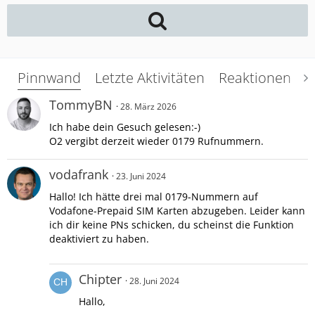
Pinnwand
Letzte Aktivitäten
Reaktionen
Ü
TommyBN
28. März 2026
Ich habe dein Gesuch gelesen:-)
O2 vergibt derzeit wieder 0179 Rufnummern.
vodafrank
23. Juni 2024
Hallo! Ich hätte drei mal 0179-Nummern auf
Vodafone-Prepaid SIM Karten abzugeben. Leider kann
ich dir keine PNs schicken, du scheinst die Funktion
deaktiviert zu haben.
Chipter
28. Juni 2024
Hallo,