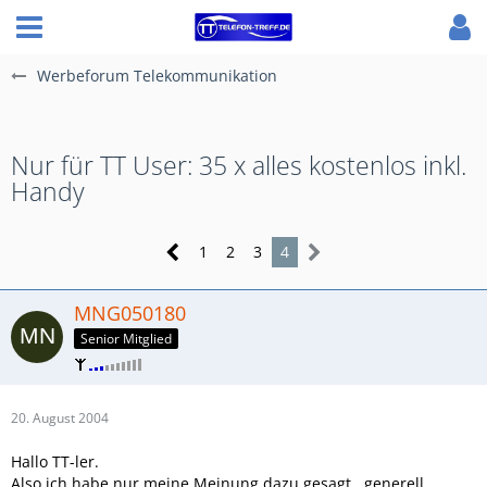
Werbeforum Telekommunikation
Nur für TT User: 35 x alles kostenlos inkl.
Handy
1
2
3
4
MNG050180
Senior Mitglied
20. August 2004
Hallo TT-ler.
Also ich habe nur meine Meinung dazu gesagt...generell