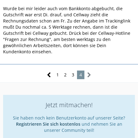
"Nein, ihren Kontostand können Sie nur mit einer speziellen
Karte erfahren.", antwortete die Frau.
Wurde bei mir leider auch vom Bankkonto abgebucht, die
Gutschrift war erst Di. drauf, und Cellway zieht die
Denn leider wurden mir 20,43 Euro vom Konto abgebucht,
Rechnungsdaten schon am Fr. Zu der Angabe im Trackinglink
obwohl die Gutschrift laut dem Tracking-Link schon lange
mußt Du nochmal ca. 5 Werktage rechnen, dann ist die
überwiesen sein soll. Woher erfahre ich denn jetzt, ob die
Gutschrift bei Cellway gebucht. Drück bei der Cellway-Hotline
Gutschrift auf meinem Konto ist oder nicht?
"Fragen zur Rechnung", am besten werktags zu den
gewöhnlichen Arbeitszeiten, dort können sie Dein
Seltsam... *?*
Kundenkonto einsehen.
1
2
3
4
Jetzt mitmachen!
Sie haben noch kein Benutzerkonto auf unserer Seite?
Registrieren Sie sich kostenlos
und nehmen Sie an
unserer Community teil!