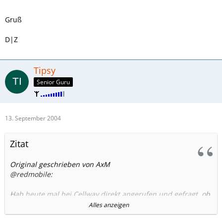
Gruß
D|Z
Tipsy
Senior Guru
13. September 2004
Zitat
Original geschrieben von AxM
@redmobile:
Hab heute mal bei Cellway direkt angerufen und gefragt, ob
die mir sagen können, ob die Gutschrift angekommen ist.
Alles anzeigen