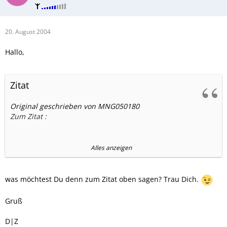
20. August 2004
Hallo,
Zitat
Original geschrieben von MNG050180
Zum Zitat :
Und als Höhepunkt auf die so tollen Angebote des sooo
Alles anzeigen
seriösen Händlers teltex zu verweisen. (siehe Suche)
Alli
was möchtest Du denn zum Zitat oben sagen? Trau Dich.
(ab jetzt aktiv)
Gruß
D|Z