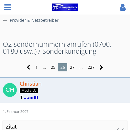
Provider & Netzbetreiber
O2 sondernummern anrufen (0700,
0180 usw..) / Sonderkündigung
1
…
25
26
27
…
227
Christian
Mod a.D.
1. Februar 2007
Zitat