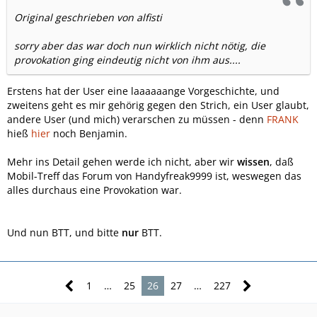
Original geschrieben von alfisti
sorry aber das war doch nun wirklich nicht nötig, die
provokation ging eindeutig nicht von ihm aus....
Erstens hat der User eine laaaaaange Vorgeschichte, und
zweitens geht es mir gehörig gegen den Strich, ein User glaubt,
andere User (und mich) verarschen zu müssen - denn
FRANK
hieß
hier
noch Benjamin.
Mehr ins Detail gehen werde ich nicht, aber wir
wissen
, daß
Mobil-Treff das Forum von Handyfreak9999 ist, weswegen das
alles durchaus eine Provokation war.
Und nun BTT, und bitte
nur
BTT.
1
…
25
26
27
…
227