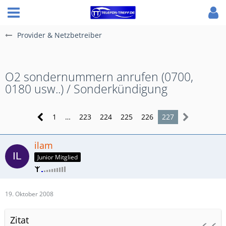
Provider & Netzbetreiber
O2 sondernummern anrufen (0700,
0180 usw..) / Sonderkündigung
1
…
223
224
225
226
227
ilam
Junior Mitglied
19. Oktober 2008
Zitat