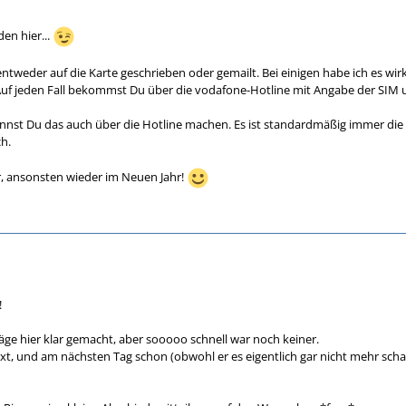
SIM-Karte schon mal eingelegt und bekam sofort 3 SMS mit dem Hinweis, da
en hier...
one eingerichtet ist. Dauert es ne Zeit, bis die Homezone aktiv ist oder mu
weil da etwas nicht stimmt??
weder auf die Karte geschrieben oder gemailt. Bei einigen habe ich es wirkl
. Auf jeden Fall bekommst Du über die vodafone-Hotline mit Angabe der S
nst Du das auch über die Hotline machen. Es ist standardmäßig immer die 
ch.
r, ansonsten wieder im Neuen Jahr!
!
äge hier klar gemacht, aber sooooo schnell war noch keiner.
axt, und am nächsten Tag schon (obwohl er es eigentlich gar nicht mehr scha