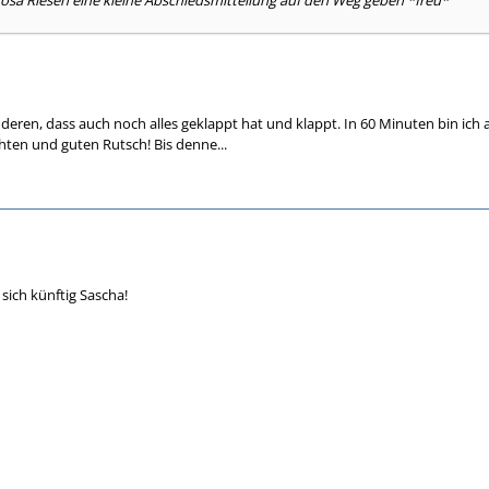
osa Riesen eine kleine Abschiedsmitteilung auf den Weg geben *freu*
 anderen, dass auch noch alles geklappt hat und klappt. In 60 Minuten bin ic
ten und guten Rutsch! Bis denne...
sich künftig Sascha!