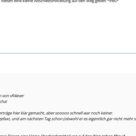
Riesen eine kleine Abschiedsmitteilung auf den Weg geben *freu*
n von vfl4ever
cha!
rträge hier klar gemacht, aber sooooo schnell war noch keiner.
gefaxt, und am nächsten Tag schon (obwohl er es eigentlich gar nicht mehr s