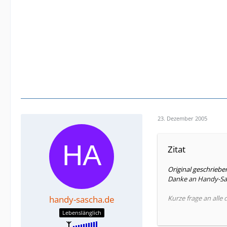
23. Dezember 2005
Zitat
Original geschriebe
Danke an Handy-Sasc
handy-sascha.de
Kurze frage an alle 
Lebenslänglich
Wie gesagt, die SI
Frage also, kommt 