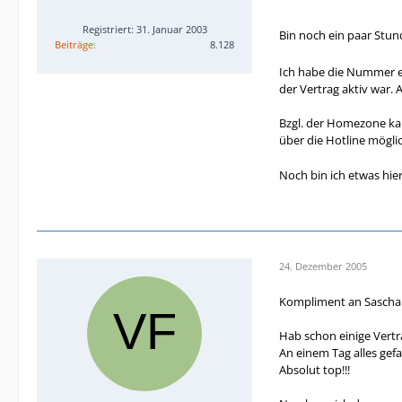
Registriert: 31. Januar 2003
2 Frage: Habe die 
Bin noch ein paar Stund
Beiträge
8.128
SMS, dass die Homez
Vergnügen suchen, 
Ich habe die Nummer ent
der Vertrag aktiv war
Bzgl. der Homezone kan
über die Hotline mögli
Noch bin ich etwas hie
24. Dezember 2005
Kompliment an Sascha
Hab schon einige Vertr
An einem Tag alles gef
Absolut top!!!