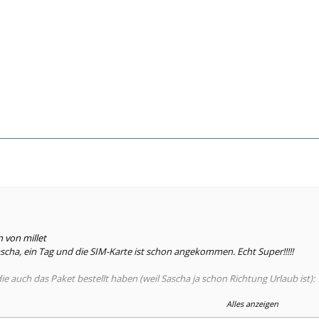
n von millet
ha, ein Tag und die SIM-Karte ist schon angekommen. Echt Super!!!!!
die auch das Paket bestellt haben (weil Sascha ja schon Richtung Urlaub ist):
Alles anzeigen
M-Karte habe ich bekommen. Ne Nummer habe ich noch nicht gefunden. Brauc
in Kürze da nen Schreiben von VF, wo solche Sachen angegeben werden?