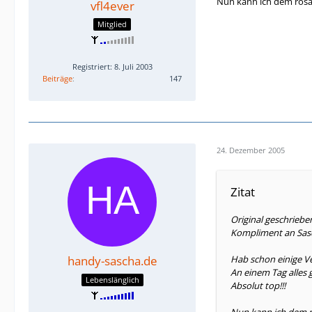
Nun kann ich dem rosa 
vfl4ever
Mitglied
Registriert: 8. Juli 2003
Beiträge
147
24. Dezember 2005
Zitat
Original geschriebe
Kompliment an Sas
handy-sascha.de
Hab schon einige Ve
An einem Tag alles 
Lebenslänglich
Absolut top!!!