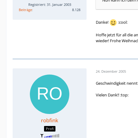
Nun kann ich dem r
Registriert: 31. Januar 2003
Beiträge
8.128
Danke!
:cool:
Hoffe jetzt für all die
wieder! Frohe Weihnach
24. Dezember 2005
Geschwindigkeit nennt 
Vielen Dank!! :top:
robfink
Profi