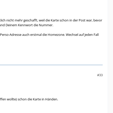
ss ich außerhalb der Homezone bin und vorher 2
ß ich sofort mit dre Hotline von Vodafone das
ich nicht mehr geschafft, weil die Karte schon in der Post war, bevor
IM und Deinem Kennwort die Nummer.
Perso-Adresse auch erstmal die Homezone. Wechsel auf jeden Fall
#33
ffen wollte) schon die Karte in Händen.