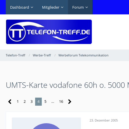
Dashboard
Mitglieder
Forum
Telefon-Treff
Werbe-Treff
Werbeforum Telekommunikation
UMTS-Karte vodafone 60h o. 5000 M
1
2
3
4
5
…
16
23. Dezember 2005