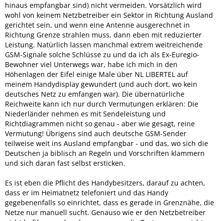
hinaus empfangbar sind) nicht vermeiden. Vorsätzlich wird
wohl von keinem Netzbetreiber ein Sektor in Richtung Ausland
gerichtet sein, und wenn eine Antenne ausgerechnet in
Richtung Grenze strahlen muss, dann eben mit reduzierter
Leistung. Natürlich lassen manchmal extrem weitreichende
GSM-Signale solche Schlüsse zu und da ich als Ex-Euregio-
Bewohner viel Unterwegs war, habe ich mich in den
Höhenlagen der Eifel einige Male über NL LIBERTEL auf
meinem Handydisplay gewundert (und auch dort, wo kein
deutsches Netz zu emfangen war). Die übernatürliche
Reichweite kann ich nur durch Vermutungen erklären: Die
Niederländer nehmen es mit Sendeleistung und
Richtdiagrammen nicht so genau - aber wie gesagt, reine
Vermutung! Übrigens sind auch deutsche GSM-Sender
teilweise weit ins Ausland empfangbar - und das, wo sich die
Deutschen ja biblisch an Regeln und Vorschriften klammern
und sich daran fast selbst ersticken.
Es ist eben die Pflicht des Handybesitzers, darauf zu achten,
dass er im Heimatnetz telefoniert und das Handy
gegebenenfalls so einrichtet, dass es gerade in Grenznähe, die
Netze nur manuell sucht. Genauso wie er den Netzbetreiber