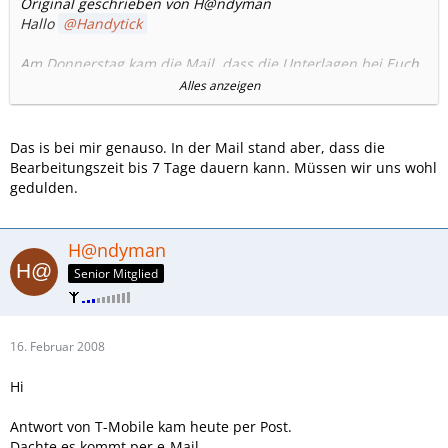
Original geschrieben von H@ndyman
Hallo
Handytick
Am Donnerstag kam die Mail, dass die Unterlagen bei Euch
eingegangen sind.
Alles anzeigen
habe bis jetzt noch keine Infos über Freischaltung /
Ablehnung bekommen.
Das is bei mir genauso. In der Mail stand aber, dass die
Kommt die Info / Mail von Euch oder direkt von T-Mobile ?
Bearbeitungszeit bis 7 Tage dauern kann. Müssen wir uns wohl
gedulden.
Gehe ich richtig in der Annahme, dass sich an dem zustand
bis Montag auch nichts ändert ?
H@ndyman
Gruß H@ndyman
Senior Mitglied
16. Februar 2008
Hi
Antwort von T-Mobile kam heute per Post.
Dachte es kommt per e-Mail.