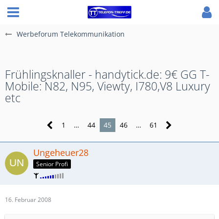
Werbeforum Telekommunikation
Frühlingsknaller - handytick.de: 9€ GG T-
Mobile: N82, N95, Viewty, I780,V8 Luxury
etc
1
…
44
45
46
…
61
Ungeheuer28
Senior Profi
16. Februar 2008