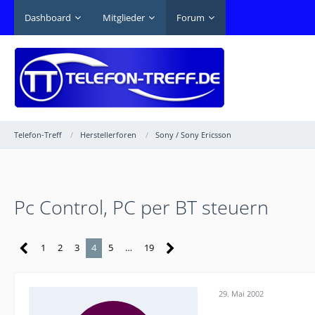
Dashboard
Mitglieder
Forum
Telefon-Treff
Herstellerforen
Sony / Sony Ericsson
Pc Control, PC per BT steuern
1
2
3
4
5
…
19
29. Mai 2002