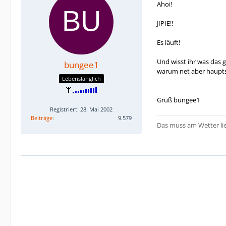
Ahoi!
JIPIE!!
Es läuft!
Und wisst ihr was das g
bungee1
warum net aber hauptsa
Lebenslänglich
Gruß bungee1
Registriert: 28. Mai 2002
Beiträge
9.579
Das muss am Wetter lie