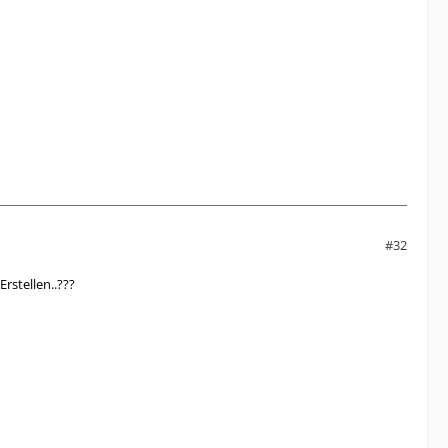
#32
rstellen..???