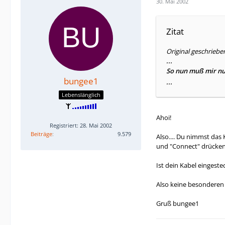
30. Mai 2002
Zitat
Original geschrieb
...
So nun muß mir nur
bungee1
...
Lebenslänglich
Ahoi!
Registriert: 28. Mai 2002
Beiträge
9.579
Also.... Du nimmst das 
und "Connect" drücken.
Ist dein Kabel eingestec
Also keine besonderen 
Gruß bungee1