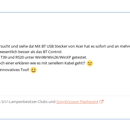
rsucht und siehe da! Mit BT USB Stecker von Acer hat es sofort und an mehr
wesentlich besser als das BT Control.
 T39 und R520 unter Win98/Win2K/WinXP getestet.
h einer erklären wie es mit seriellem Kabel geht!?
 innovatives Tool!
 S///-Lampenbesitzer-Clubs und
SonyEricsson Flashpoint