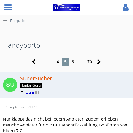
Prepaid
Handyporto
1
…
4
5
6
…
70
SuperSucher
Junior Guru
13. September 2009
Nur klappt das nicht bei jedem Anbieter. Zudem erheben
manche Anbieter für die Guthabenrückzahlung Gebühren von
bis zu 7 €.