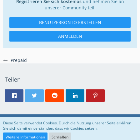
Registrieren Sie sich kostenlos
und nehmen Sie an
unserer Community teil!
BENUTZERKONTO ERSTELLEN
ANMELDEN
Prepaid
Teilen
Regeln
Datenschutzerklärung
Impressum
Diese Seite verwendet Cookies. Durch die Nutzung unserer Seite erklären
Sie sich damit einverstanden, dass wir Cookies setzen.
Community-Software:
WoltLab Suite™
Weitere Informationen
Schließen