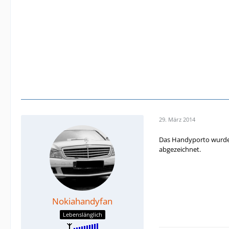
29. März 2014
Das Handyporto wurde m
abgezeichnet.
Nokiahandyfan
Lebenslänglich