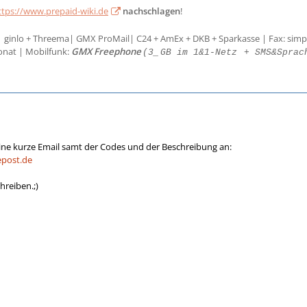
ttps://www.prepaid-wiki.de
nachschlagen
!
| ginlo + Threema| GMX ProMail| C24 + AmEx + DKB + Sparkasse | Fax: simp
onat | Mobilfunk:
GMX Freephone
(3_
GB im 1&1-Netz
+ SMS&Sprac
ine kurze Email samt der Codes und der Beschreibung an:
post.de
hreiben.;)