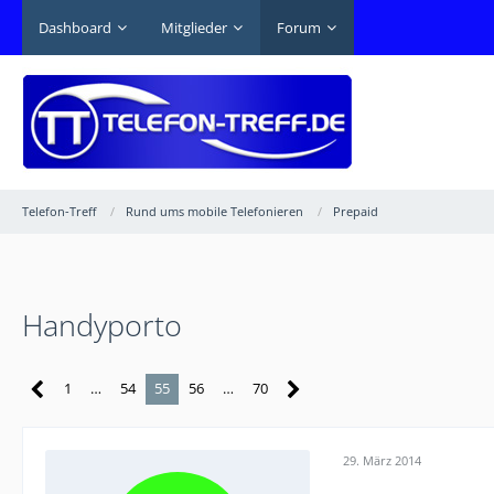
Dashboard
Mitglieder
Forum
Telefon-Treff
Rund ums mobile Telefonieren
Prepaid
Handyporto
1
…
54
55
56
…
70
29. März 2014