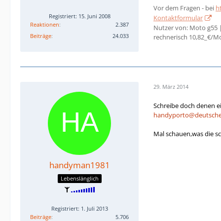
Vor dem Fragen - bei
h
Registriert: 15. Juni 2008
Kontaktformular
Reaktionen
2.387
Nutzer von: Moto g55 
Beiträge
24.033
rechnerisch 10,82_€/M
29. März 2014
Schreibe doch denen e
handyporto@deutsche
Mal schauen,was die sc
handyman1981
Lebenslänglich
Registriert: 1. Juli 2013
Beiträge
5.706