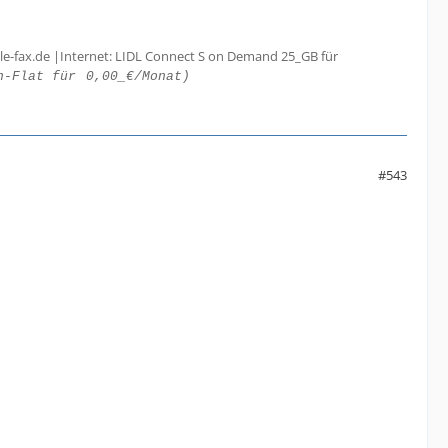
le-fax.de |Internet: LIDL Connect S on Demand 25_GB für
h-Flat für
0,00_€/Monat)
#543