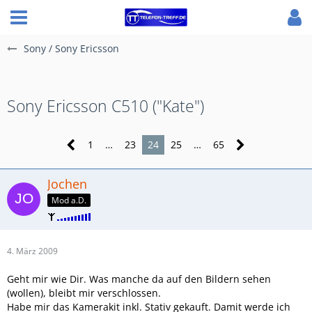
Sony / Sony Ericsson
Sony Ericsson C510 ("Kate")
1
…
23
24
25
…
65
Jochen
Mod a.D.
4. März 2009
Geht mir wie Dir. Was manche da auf den Bildern sehen
(wollen), bleibt mir verschlossen.
Habe mir das Kamerakit inkl. Stativ gekauft. Damit werde ich