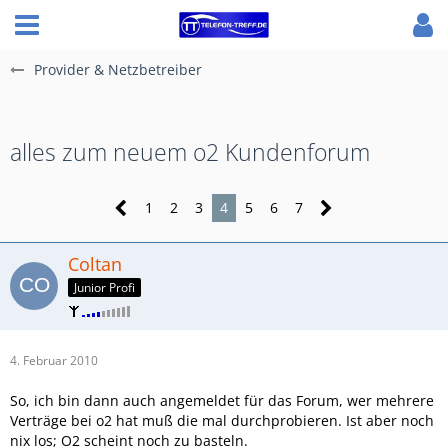
Provider & Netzbetreiber
alles zum neuem o2 Kundenforum
1
2
3
4
5
6
7
Coltan
Junior Profi
4. Februar 2010
So, ich bin dann auch angemeldet für das Forum, wer mehrere
Verträge bei o2 hat muß die mal durchprobieren. Ist aber noch
nix los; O2 scheint noch zu basteln.