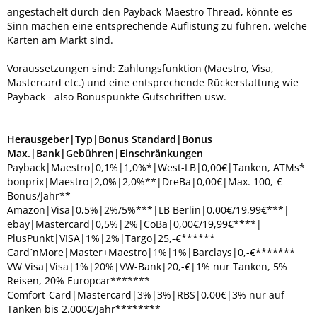
angestachelt durch den Payback-Maestro Thread, könnte es
Sinn machen eine entsprechende Auflistung zu führen, welche
Karten am Markt sind.
Voraussetzungen sind: Zahlungsfunktion (Maestro, Visa,
Mastercard etc.) und eine entsprechende Rückerstattung wie
Payback - also Bonuspunkte Gutschriften usw.
Herausgeber|Typ|Bonus Standard|Bonus
Max.|Bank|Gebühren|Einschränkungen
Payback|Maestro|0,1%|1,0%*|West-LB|0,00€|Tanken, ATMs*
bonprix|Maestro|2,0%|2,0%**|DreBa|0,00€|Max. 100,-€
Bonus/Jahr**
Amazon|Visa|0,5%|2%/5%***|LB Berlin|0,00€/19,99€***|
ebay|Mastercard|0,5%|2%|CoBa|0,00€/19,99€****|
PlusPunkt|VISA|1%|2%|Targo|25,-€******
Card´nMore|Master+Maestro|1%|1%|Barclays|0,-€*******
VW Visa|Visa|1%|20%|VW-Bank|20,-€|1% nur Tanken, 5%
Reisen, 20% Europcar*******
Comfort-Card|Mastercard|3%|3%|RBS|0,00€|3% nur auf
Tanken bis 2.000€/Jahr********