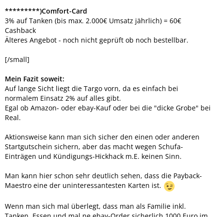
*********)Comfort-Card
3% auf Tanken (bis max. 2.000€ Umsatz jährlich) = 60€
Cashback
Älteres Angebot - noch nicht geprüft ob noch bestellbar.
[/small]
Mein Fazit soweit:
Auf lange Sicht liegt die Targo vorn, da es einfach bei
normalem Einsatz 2% auf alles gibt.
Egal ob Amazon- oder ebay-Kauf oder bei die "dicke Grobe" bei
Real.
Aktionsweise kann man sich sicher den einen oder anderen
Startgutschein sichern, aber das macht wegen Schufa-
Einträgen und Kündigungs-Hickhack m.E. keinen Sinn.
Man kann hier schon sehr deutlich sehen, dass die Payback-
Maestro eine der uninteressantesten Karten ist.
Wenn man sich mal überlegt, dass man als Familie inkl.
Tanken, Essen und mal ne ebay-Order sicherlich 1000 Euro im