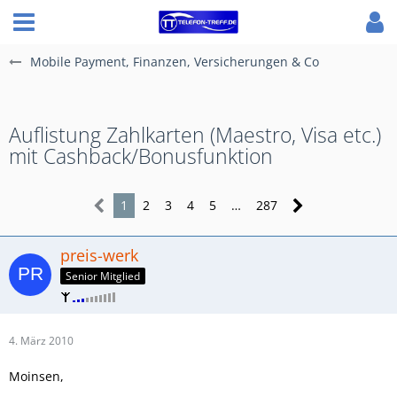
Mobile Payment, Finanzen, Versicherungen & Co
Auflistung Zahlkarten (Maestro, Visa etc.)
mit Cashback/Bonusfunktion
1
2
3
4
5
…
287
preis-werk
Senior Mitglied
4. März 2010
Moinsen,