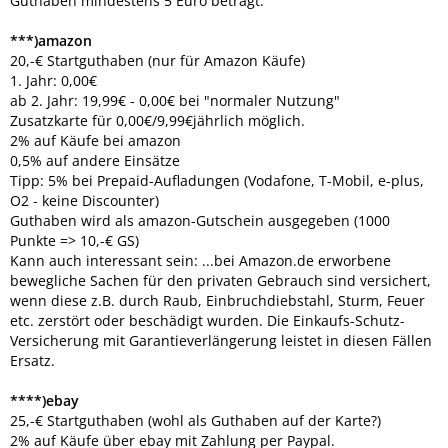
Guthaben mindestens 5 Euro beträgt.
***)amazon
20,-€ Startguthaben (nur für Amazon Käufe)
1. Jahr: 0,00€
ab 2. Jahr: 19,99€ - 0,00€ bei "normaler Nutzung"
Zusatzkarte für 0,00€/9,99€jährlich möglich.
2% auf Käufe bei amazon
0,5% auf andere Einsätze
Tipp: 5% bei Prepaid-Aufladungen (Vodafone, T-Mobil, e-plus,
O2 - keine Discounter)
Guthaben wird als amazon-Gutschein ausgegeben (1000
Punkte => 10,-€ GS)
Kann auch interessant sein: ...bei Amazon.de erworbene
bewegliche Sachen für den privaten Gebrauch sind versichert,
wenn diese z.B. durch Raub, Einbruchdiebstahl, Sturm, Feuer
etc. zerstört oder beschädigt wurden. Die Einkaufs-Schutz-
Versicherung mit Garantieverlängerung leistet in diesen Fällen
Ersatz.
****)ebay
25,-€ Startguthaben (wohl als Guthaben auf der Karte?)
2% auf Käufe über ebay mit Zahlung per Paypal.