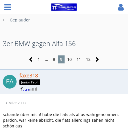
Geplauder
3er BMW gegen Alfa 156
1
…
8
9
10
11
12
faxe318
Junior Profi
13. März 2003
schande über mich! habe die fiats als alfas wahrgenommen.
pardon. war keine absicht. die fiats allerdings sahen nicht
schön aus