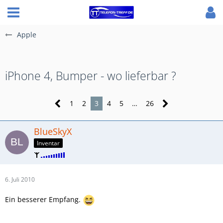
Apple
iPhone 4, Bumper - wo lieferbar ?
1
2
3
4
5
…
26
BlueSkyX
Inventar
6. Juli 2010
Ein besserer Empfang.