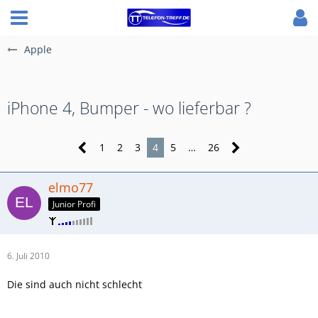
Apple
iPhone 4, Bumper - wo lieferbar ?
1
2
3
4
5
…
26
elmo77
Junior Profi
6. Juli 2010
Die sind auch nicht schlecht