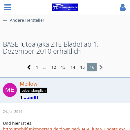
Andere Hersteller
BASE lutea (aka ZTE Blade) ab 1.
Dezember 2010 erhältlich
1
…
12
13
14
15
16
Meilow
Lebenslänglich
24. Juli 2011
Und hier ist es:
http://mobilfunkexperten.de/download/BASE_lutea_Update.exe