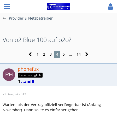
Provider & Netzbetreiber
Von o2 Blue 100 auf o2o?
1
2
3
4
5
…
14
phonefux
Lebenslänglich
23. August 2012
Warten, bis der Vertrag offiziell verlängerbar ist (Anfang
November). Dann sollte es einfacher gehen.