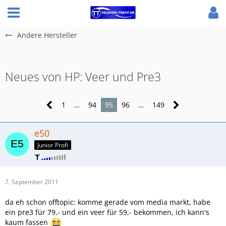
Andere Hersteller
Neues von HP: Veer und Pre3
1
…
94
95
96
…
149
e50
Junior Profi
7. September 2011
da eh schon offtopic: komme gerade vom media markt, habe
ein pre3 für 79,- und ein veer für 59,- bekommen, ich kann's
kaum fassen