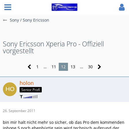
Sony / Sony Ericsson
Sony Ericsson Xperia Pro - Offiziell
vorgestellt
1
…
11
12
13
…
30
holon
Senior Profi
26. September 2011
bin mir halt nicht mehr so sicher, ob das Pro dem kommenden
iphone 5 noch ebenbürtig sein wird technisch aufgrund der