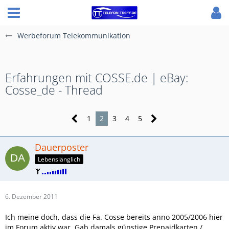
Werbeforum Telekommunikation
Erfahrungen mit COSSE.de | eBay:
Cosse_de - Thread
1
2
3
4
5
Dauerposter
Lebenslänglich
6. Dezember 2011
Ich meine doch, dass die Fa. Cosse bereits anno 2005/2006 hier
im Forum aktiv war. Gab damals günstige Prepaidkarten /