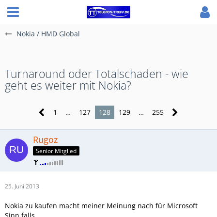
Nokia / HMD Global
Turnaround oder Totalschaden - wie
geht es weiter mit Nokia?
1
…
127
128
129
…
255
Rugoz
Senior Mitglied
25. Juni 2013
Nokia zu kaufen macht meiner Meinung nach für Microsoft
Sinn falls