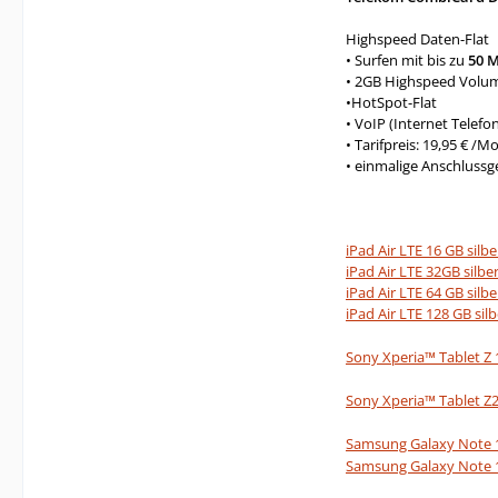
Highspeed Daten-Flat
• Surfen mit bis zu
50 M
• 2GB Highspeed Volu
•HotSpot-Flat
• VoIP (Internet Telefon
• Tarifpreis: 19,95 € /M
• einmalige Anschlussg
iPad Air LTE 16 GB silb
iPad Air LTE 32GB silbe
iPad Air LTE 64 GB silb
iPad Air LTE 128 GB sil
Sony Xperia™ Tablet Z 
Sony Xperia™ Tablet Z2
Samsung Galaxy Note 10
Samsung Galaxy Note 10