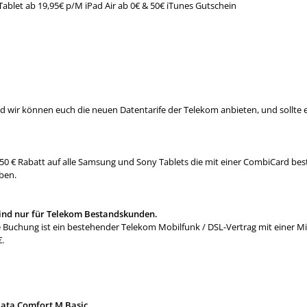
ablet ab 19,95€ p/M iPad Air ab 0€ & 50€ iTunes Gutschein
und wir können euch die neuen Datentarife der Telekom anbieten, und sollte 
 50 € Rabatt auf alle Samsung und Sony Tablets die mit einer CombiCard bes
ben.
sind nur für Telekom Bestandskunden.
ie Buchung ist ein bestehender Telekom Mobilfunk / DSL-Vertrag mit einer
.
ata Comfort M Basic