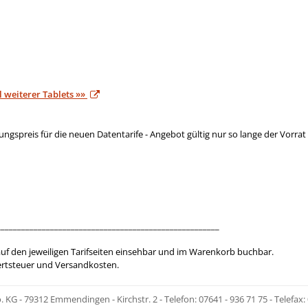
l weiterer Tablets »»
gspreis für die neuen Datentarife - Angebot gültig nur so lange der Vorrat 
______________________________________________________
f den jeweiligen Tarifseiten einsehbar und im Warenkorb buchbar.
wertsteuer und Versandkosten.
KG - 79312 Emmendingen - Kirchstr. 2 - Telefon: 07641 - 936 71 75 - Telefax: 