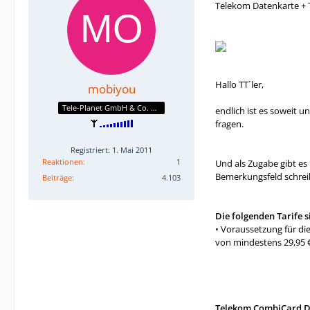
Telekom Datenkarte + T
Hallo TT´ler,
mobiyou
Tele-Planet GmbH & Co. KG
endlich ist es soweit 
fragen.
Registriert: 1. Mai 2011
Reaktionen
1
Und als Zugabe gibt es
Bemerkungsfeld schrei
Beiträge
4.103
Die folgenden Tarife 
• Voraussetzung für d
von mindestens 29,95 €
Telekom CombiCard D