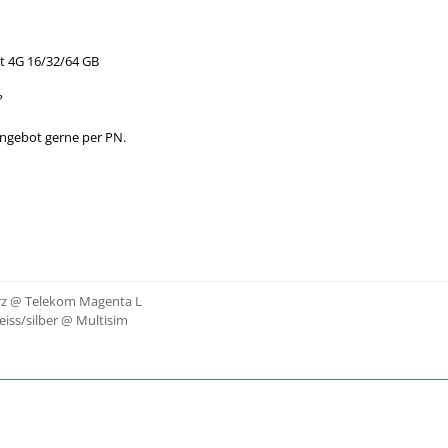
it 4G 16/32/64 GB
?
ngebot gerne per PN.
rz @ Telekom Magenta L
eiss/silber @ Multisim