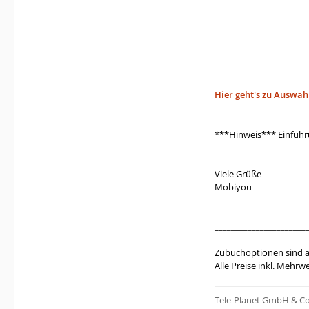
Hier geht's zu Auswah
***Hinweis*** Einführun
Viele Grüße
Mobiyou
______________________
Zubuchoptionen sind au
Alle Preise inkl. Mehr
Tele-Planet GmbH & Co. 