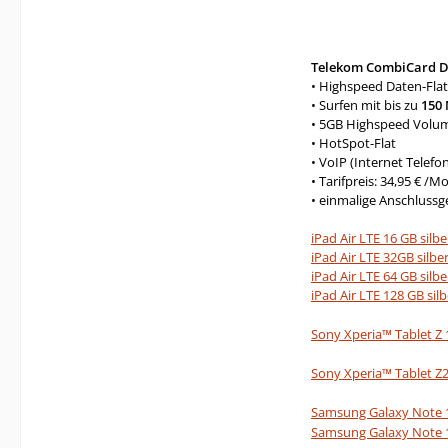
Telekom CombiCard D
• Highspeed Daten-Flat
• Surfen mit bis zu
150 
• 5GB Highspeed Volu
• HotSpot-Flat
• VoIP (Internet Telefon
• Tarifpreis: 34,95 € /M
• einmalige Anschlussg
iPad Air LTE 16 GB silb
iPad Air LTE 32GB silbe
iPad Air LTE 64 GB silb
iPad Air LTE 128 GB sil
Sony Xperia™ Tablet Z 
Sony Xperia™ Tablet Z2
Samsung Galaxy Note 10
Samsung Galaxy Note 10