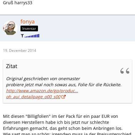
Gruß harrys33
fonya
Inventar
19. Dezember 2014
Zitat
Original geschrieben von onemaster
probiere jetzt mal noch sowas aus, Folie für die Rückeite.
http://www.amazon.de/gp/produc…
oh_aui_detailpage_o00_s00
Mit diesen "Billigfolien" im 6er Pack für ein paar EUR von
diversen Herstellern habe ich bis jetzt nur schlechte
Erfahrungen gemacht, das geht schon beim Anbringen los.
Wie sagt man so schön: irgendwo muss ja der Preisunterschied