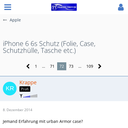
Apple
iPhone 6 6s Schutz (Folie, Case,
Schutzhülle, Tasche etc.)
1
…
71
72
73
…
109
Krappe
Profi
8. Dezember 2014
Jemand Erfahrung mit urban Armor case?