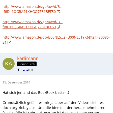
http://www.amazon.de/gp/aw/d/B…
fRID=1QGRA91KHGQ7Z81BEF50
http://www.amazon.de/gp/aw/d/B…
fRID=1QGRA91KHGQ7Z81BEF50
http://www.amazon.de/dp/B00NL5…s=B00NL51YK6&tag=80085-
21
karlimann
Senior Profi
15. Dezember 2014
Hat sich jemand das BookBook bestellt?
Grundsätzlich gefällt es mir ja, aber auf den Videos sieht es
doch arg klobig aus. Und die Idee mit der herausnehmbaren
Plastikhülle ist sehr gut, warum ist da noch keiner vorher