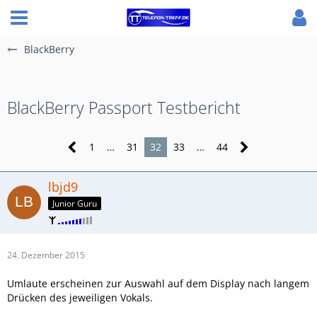
BlackBerry
BlackBerry Passport Testbericht
1
…
31
32
33
…
44
lbjd9
Junior Guru
24. Dezember 2015
Umlaute erscheinen zur Auswahl auf dem Display nach langem
Drücken des jeweiligen Vokals.