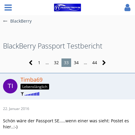
BlackBerry
BlackBerry Passport Testbericht
1
…
32
33
34
…
44
Timba69
Lebenslänglich
22. Januar 2016
Schön wäre der Passport SE.....wenn einer was sieht: Postet es
hier..:-)