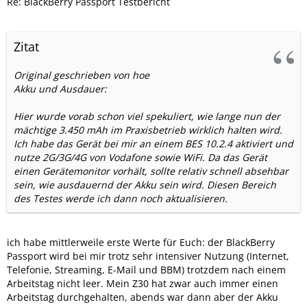
Re: BlackBerry Passport Testbericht
Wortvorschlag fühlt sich auf den Hardkeys nicht gut an.
Auf dem Display mit Softkeys (auf z.B. einem Z30) ist das
richtig klasse. Auf dem Passport finde ich es störend, über
Zitat
die Tasten zu wischen.
Original geschrieben von hoe
Selbst mit 2 Händen komme ich nicht immer an alle
Akku und Ausdauer:
Bedienelemente.
Halte ich das Gerät zum schreiben in der Hand, dann halte
Hier wurde vorab schon viel spekuliert, wie lange nun der
ich es relativ weit unten fest. Eben damit ich nicht meine
mächtige 3.450 mAh im Praxisbetrieb wirklich halten wird.
Daumen verbiegen muss. Aus dieser Position komme ich ich
Ich habe das Gerät bei mir an einem BES 10.2.4 aktiviert und
aber nur mit umgreifen an die Menüpunkte am oberen
nutze 2G/3G/4G von Vodafone sowie WiFi. Da das Gerät
Displayrand.
einen Gerätemonitor vorhält, sollte relativ schnell absehbar
sein, wie ausdauernd der Akku sein wird. Diesen Bereich
Habe ich umgegriffen, muss ich zum schreiben wieder
des Testes werde ich dann noch aktualisieren.
umgreifen
Alles in allem fehlt mir gegenüber dem z30 der Mehrwert.
ich habe mittlerweile erste Werte für Euch: der BlackBerry
Der Passport ist zwar definitiv schneller, das Display ist
Passport wird bei mir trotz sehr intensiver Nutzung (Internet,
brillianter, die Kamera besser, aber die nicht durchgängige
Telefonie, Streaming, E-Mail und BBM) trotzdem nach einem
Bedienung wiegt das nicht auf.
Arbeitstag nicht leer. Mein Z30 hat zwar auch immer einen
Arbeitstag durchgehalten, abends war dann aber der Akku
Ich bin auf dem z30 mit allen Dingen irgendwie schneller.