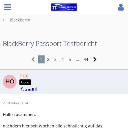
BlackBerry
BlackBerry Passport Testbericht
1
2
3
4
5
…
44
hoe
Guru
2. Oktober 2014
Hallo zusammen,
nachdem hier seit Wochen alle sehnsüchtig auf das