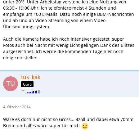
unter 20%. Unter Arbeitstag verstehe ich eine Nutzung von
06:30 - 19:00 Uhr, ich telefoniere meist 4 Stunden und
Das Ganze ist immer noch unabhängig davon, dass ich das
empfange um 100 E-Mails. Dazu noch einige BBM-Nachrichten
Teil auch noch transportieren muss....
und ab und an Video-Streaming von einem Video-
Das Gerät ist definitiv nichts für die Hosentasche (egal
Überwachungssystem.
welche).
Egal, ob man ein Sakko oder eine Hemdtasche nutzt...auch
Auch die Kamera habe ich noch intensiver getestet, super
das ist schon ganz schön groß.
Fotos auch bei Nacht mit wenig Licht gelingen Dank des Blitzes
Eigentlich braucht man ein ordentliches Case und mus es
ausgezeichnet. Ich werde die kommenden Tage hier noch
dann immer "so" (sprich in der Hand) tragen.
einige einstellen.
Ich hatte mich echt auf das Gerät gefreut, aber nach
diversen -für mich - wichtigen Dingen, die nicht zu mir
tus_kak
passen, muss ich es leider sein lassen.
Guru
Diese Hardware in einem z30 mit FullHD Display wäre der
Knaller...aber so......ich bin raus
4. Oktober 2014
Gruß,
Wäre es doch nur nicht so Gross... 4zoll und dabei etwa 70mm
Arniebirdy
Breite und alles wäre super für mich