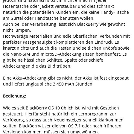
Jedoch sind natürlich 9,03 cm nicht einfach in jeder
Hosentasche oder Jackett verstaubar und dies schränkt
natürlich die potentiellen Kunden ein, die keine Handy-Tasche
am Gürtel oder Handtasche benutzen wollen.
Auch bei der Verarbeitung lässt sich BlackBerry wie gewohnt
nicht lumpen.
Hochwertige Materialien und edle Oberflächen, verbunden mit
perfekter Passgenauigkeit komplettieren den Eindruck. Es
knarzt nichts und auch die Tasten und seitlichen Knöpfe sowie
die Nano-SIM und microSD-Abdeckung sitzen bombenfest. Es
gibt keine hässlichen Schlitze, Spalte oder schiefe
Abdeckungen die das Bild trüben.
Eine Akku-Abdeckung gibt es nicht, der Akku ist fest eingebaut
und liefert unglaubliche 3.450 mAh Stunden.
Bedienung:
Wie es seit BlackBerry OS 10 üblich ist, wird mit Gestehen
gesteuert. Hierfür steht natürlich ein Lernprogramm zur
Verfügung, so dass auch Neueinsteiger schnell klarkommen
sollten. BlackBerry-User die von OS 7.1 oder noch früheren
Versionen kommen, müssen sich umgewöhnen.