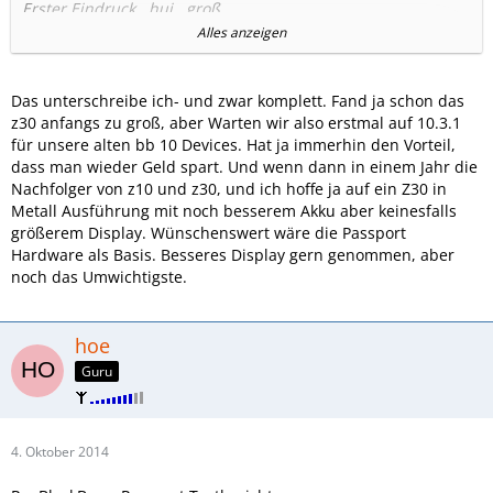
Erster Eindruck...hui...groß ...
Alles anzeigen
Aber ich habe ihm trotzdem eine Chance gegeben.
Nachdem ich ich ihn jetzt 10 Stunden getestet habe,
folgendes Fazit:
Das unterschreibe ich- und zwar komplett. Fand ja schon das
z30 anfangs zu groß, aber Warten wir also erstmal auf 10.3.1
Tolles Gerät
für unsere alten bb 10 Devices. Hat ja immerhin den Vorteil,
Super Verarbeitung
dass man wieder Geld spart. Und wenn dann in einem Jahr die
Tolles Display
Nachfolger von z10 und z30, und ich hoffe ja auf ein Z30 in
Tolle Geschwindigkeit (kein Ruckeln)
Metall Ausführung mit noch besserem Akku aber keinesfalls
Tolle Tastatur
größerem Display. Wünschenswert wäre die Passport
Hardware als Basis. Besseres Display gern genommen, aber
Aaaaaber
noch das Umwichtigste.
Irgendwie passt das alles nicht zusammen
hoe
Die Tatstatur muss dauernd über on-Screen Keyboard
Guru
ergänzt werden.
Der "Punkt" und das "Komma" sind dann oberhalb der
Buchtsaben und nicht - wie gewohnt - unterhalb.
Der Mix aus Hard und Softkeys bringt für mich vom "Gefühl"
4. Oktober 2014
her einen Nachteil.
Das wirklich geniale "nach oben schnippen" bei einem