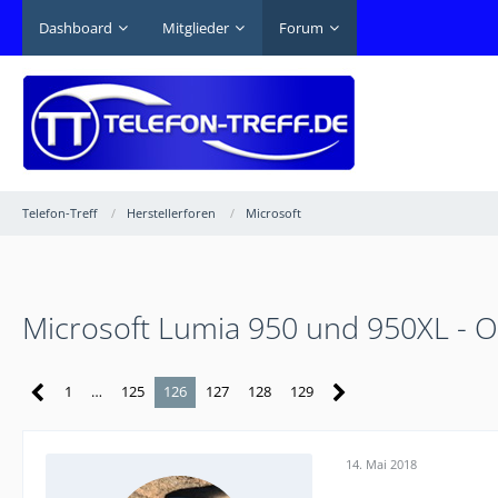
Dashboard
Mitglieder
Forum
Telefon-Treff
Herstellerforen
Microsoft
Microsoft Lumia 950 und 950XL - Offi
1
…
125
126
127
128
129
14. Mai 2018