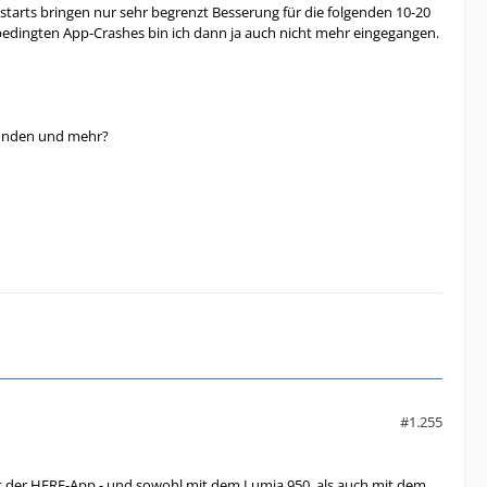
arts bringen nur sehr begrenzt Besserung für die folgenden 10-20
bedingten App-Crashes bin ich dann ja auch nicht mehr eingegangen.
Stunden und mehr?
#1.255
it der HERE-App - und sowohl mit dem Lumia 950, als auch mit dem