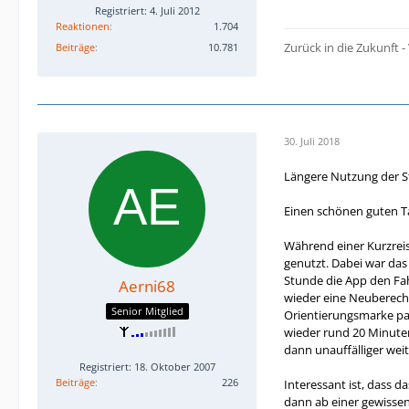
Registriert: 4. Juli 2012
Reaktionen
1.704
Zurück in die Zukunft
Beiträge
10.781
30. Juli 2018
Längere Nutzung der St
Einen schönen guten T
Während einer Kurzreis
genutzt. Dabei war das
Stunde die App den Fa
Aerni68
wieder eine Neuberechn
Senior Mitglied
Orientierungsmarke pa
wieder rund 20 Minuten
dann unauffälliger weit
Registriert: 18. Oktober 2007
Beiträge
226
Interessant ist, dass d
dann ab einer gewisse