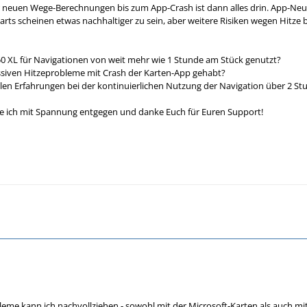
neuen Wege-Berechnungen bis zum App-Crash ist dann alles drin. App-Neust
ts scheinen etwas nachhaltiger zu sein, aber weitere Risiken wegen Hitze 
50 XL für Navigationen von weit mehr wie 1 Stunde am Stück genutzt?
ssiven Hitzeprobleme mit Crash der Karten-App gehabt?
llen Erfahrungen bei der kontinuierlichen Nutzung der Navigation über 2 
e ich mit Spannung entgegen und danke Euch für Euren Support!
eme kann ich nachvollziehen - sowohl mit der Microsoft-Karten als auch m