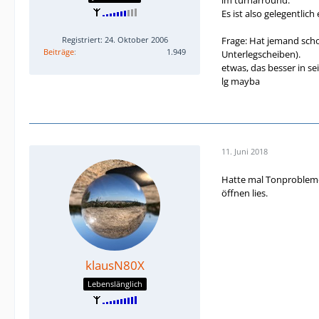
Es ist also gelegentlic
Frage: Hat jemand sch
Registriert: 24. Oktober 2006
Beiträge
1.949
Unterlegscheiben).
etwas, das besser in s
lg mayba
11. Juni 2018
Hatte mal Tonprobleme 
öffnen lies.
klausN80X
Lebenslänglich