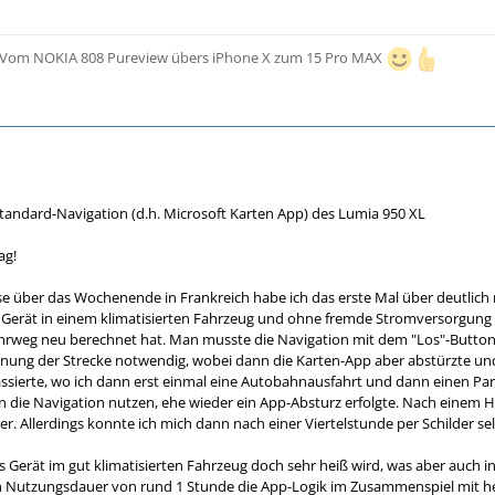
 - Vom NOKIA 808 Pureview übers iPhone X zum 15 Pro MAX
andard-Navigation (d.h. Microsoft Karten App) des Lumia 950 XL
ag!
e über das Wochenende in Frankreich habe ich das erste Mal über deutlich
 Gerät in einem klimatisierten Fahrzeug und ohne fremde Stromversorgung ak
hrweg neu berechnet hat. Man musste die Navigation mit dem "Los"-Button 
ung der Strecke notwendig, wobei dann die Karten-App aber abstürzte und s
ssierte, wo ich dann erst einmal eine Autobahnausfahrt und dann einen Pa
 die Navigation nutzen, ehe wieder ein App-Absturz erfolgte. Nach einem H
er. Allerdings konnte ich mich dann nach einer Viertelstunde per Schilder s
as Gerät im gut klimatisierten Fahrzeug doch sehr heiß wird, was aber auch 
n Nutzungsdauer von rund 1 Stunde die App-Logik im Zusammenspiel mit 