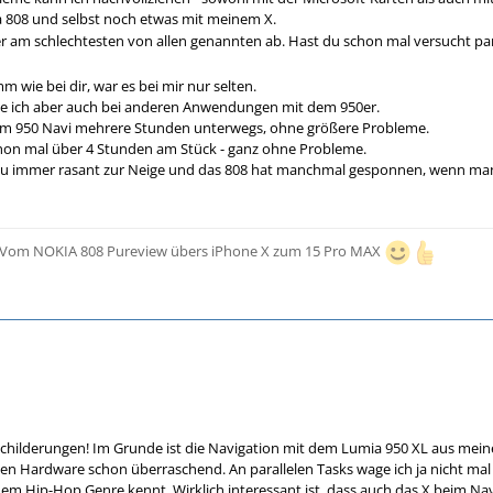
 808 und selbst noch etwas mit meinem X.
er am schlechtesten von allen genannten ab. Hast du schon mal versucht pa
 wie bei dir, war es bei mir nur selten.
e ich aber auch bei anderen Anwendungen mit dem 950er.
em 950 Navi mehrere Stunden unterwegs, ohne größere Probleme.
hon mal über 4 Stunden am Stück - ganz ohne Probleme.
u immer rasant zur Neige und das 808 hat manchmal gesponnen, wenn man es
 - Vom NOKIA 808 Pureview übers iPhone X zum 15 Pro MAX
Schilderungen! Im Grunde ist die Navigation mit dem Lumia 950 XL aus meiner
ten Hardware schon überraschend. An parallelen Tasks wage ich ja nicht mal
em Hip-Hop Genre kennt. Wirklich interessant ist, dass auch das X beim N