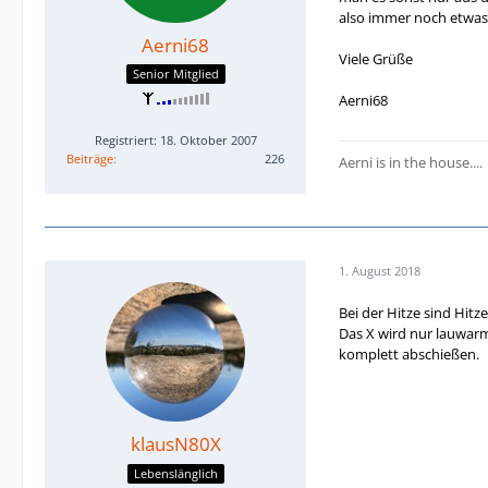
also immer noch etwas 
Aerni68
Viele Grüße
Senior Mitglied
Aerni68
Registriert: 18. Oktober 2007
Beiträge
226
Aerni is in the house....
1. August 2018
Bei der Hitze sind Hitz
Das X wird nur lauwarm
komplett abschießen.
klausN80X
Lebenslänglich