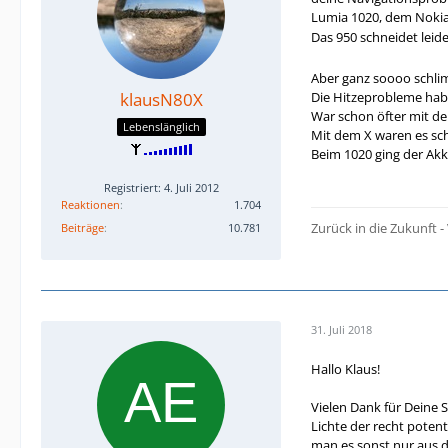
Lumia 1020, dem Nokia
Das 950 schneidet leid
Aber ganz soooo schlimm
klausN80X
Die Hitzeprobleme hab
War schon öfter mit d
Lebenslänglich
Mit dem X waren es sc
Beim 1020 ging der Akk
Registriert: 4. Juli 2012
Reaktionen
1.704
Zurück in die Zukunft
Beiträge
10.781
31. Juli 2018
Hallo Klaus!
Vielen Dank für Deine 
Lichte der recht poten
man es sonst nur aus d