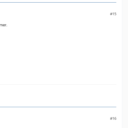
#15
mer.
#16