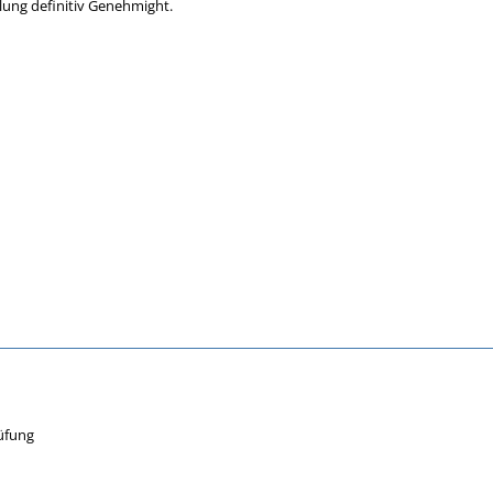
lung definitiv Genehmight.
üfung