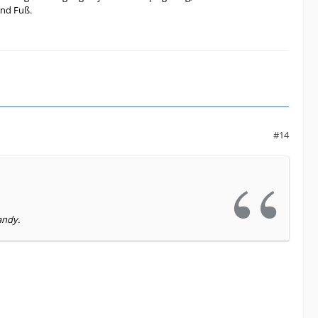
und Fuß.
#14
andy.