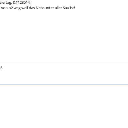
eiertag. &#128514;
 von o2 weg weil das Netz unter aller Sau ist!
iß