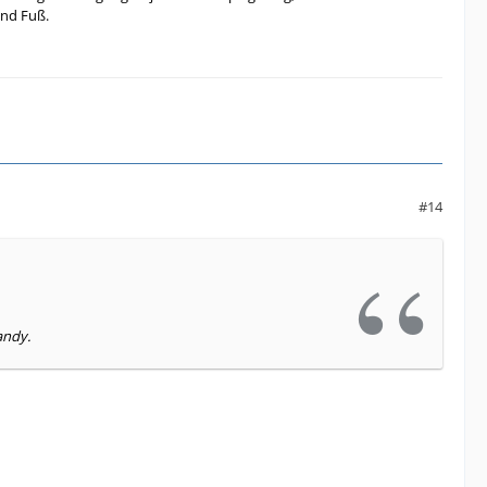
und Fuß.
#14
andy.