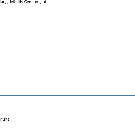
lung definitiv Genehmight.
üfung