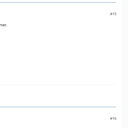
#15
mer.
#16