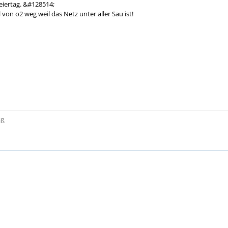
eiertag. &#128514;
 von o2 weg weil das Netz unter aller Sau ist!
iß