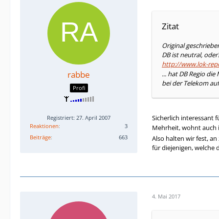
Zitat
Original geschriebe
DB ist neutral, oder
http://www.lok-rep
rabbe
... hat DB Regio d
bei der Telekom auf
Profi
Sicherlich interessant
Registriert: 27. April 2007
Reaktionen
3
Mehrheit, wohnt auch 
Beiträge
663
Also halten wir fest, a
für diejenigen, welche
4. Mai 2017