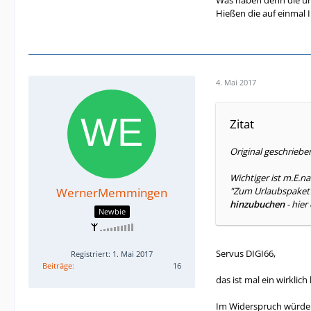
Was haben denn die urs
Hießen die auf einmal 
4. Mai 2017
Zitat
Original geschriebe
Wichtiger ist m.E.na
WernerMemmingen
"Zum Urlaubspaket 
hinzubuchen
- hier 
Newbie
Servus DIGI66,
Registriert: 1. Mai 2017
Beiträge
16
das ist mal ein wirklich
Im Widerspruch würde i