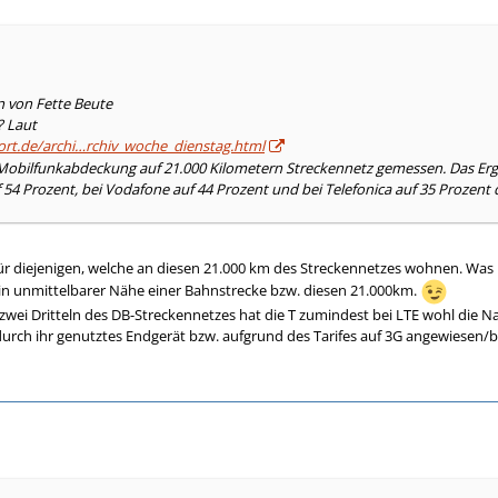
n von Fette Beute
? Laut
ort.de/archi…rchiv_woche_dienstag.html
ie Mobilfunkabdeckung auf 21.000 Kilometern Streckennetz gemessen. Das Er
 54 Prozent, bei Vodafone auf 44 Prozent und bei Telefonica auf 35 Prozent 
 für diejenigen, welche an diesen 21.000 km des Streckennetzes wohnen. Was
in unmittelbarer Nähe einer Bahnstrecke bzw. diesen 21.000km.
n zwei Dritteln des DB-Streckennetzes hat die T zumindest bei LTE wohl die Na
 durch ihr genutztes Endgerät bzw. aufgrund des Tarifes auf 3G angewiesen/b