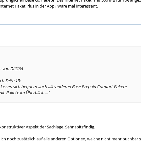
prünglichen Base Go Pakete "Das Internet Paket" mit 500 MB für 10€ angez
Internet Paket Plus in der App? Wäre mal interessant.
n von DIGI66
ch Seite 13:
lassen sich bequem auch alle anderen Base Prepaid Comfort Pakete
die Pakete im Überblick: ..."
 konstruktiver Aspekt der Sachlage. Sehr spitzfindig.
ch noch zusätzlich auf alle anderen Optionen, welche nicht mehr buchbar si