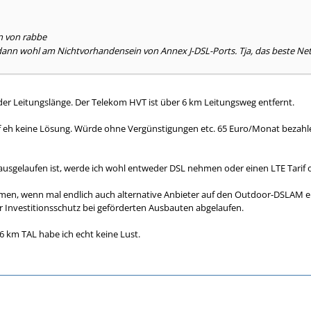
n von rabbe
s dann wohl am Nichtvorhandensein von Annex J-DSL-Ports. Tja, das beste Net
n der Leitungslänge. Der Telekom HVT ist über 6 km Leitungsweg entfernt.
if eh keine Lösung. Würde ohne Vergünstigungen etc. 65 Euro/Monat bezahl
usgelaufen ist, werde ich wohl entweder DSL nehmen oder einen LTE Tarif 
men, wenn mal endlich auch alternative Anbieter auf den Outdoor-DSLAM ei
er Investitionsschutz bei geförderten Ausbauten abgelaufen.
6 km TAL habe ich echt keine Lust.