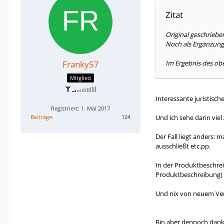
Zitat
Original geschriebe
Noch als Ergänzung
Franky57
Im Ergebnis des obe
Mitglied
Interessante juristisch
Registriert: 1. Mai 2017
Beiträge
124
Und ich sehe darin viel
Der Fall liegt anders
ausschließt etc.pp.
In der Produktbeschrei
Produktbeschreibung)
Und nix von neuem Ver
Bin aber dennoch dank