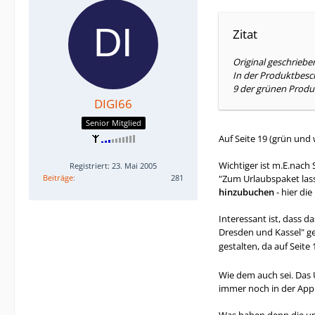
Zitat
Original geschrieb
In der Produktbesch
9 der grünen Produ
DIGI66
Senior Mitglied
Auf Seite 19 (grün und 
Wichtiger ist m.E.nach S
Registriert: 23. Mai 2005
Beiträge
281
"Zum Urlaubspaket las
hinzubuchen
- hier die
Interessant ist, dass da
Dresden und Kassel" ge
gestalten, da auf Seite
Wie dem auch sei. Das 
immer noch in der App 