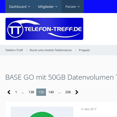
Dashboard
Mitglieder
Forum
Telefon-Treff
Rund ums mobile Telefonieren
Prepaid
BASE GO mit 50GB Datenvolumen T
1
…
138
139
140
…
206
4. Mai 2017