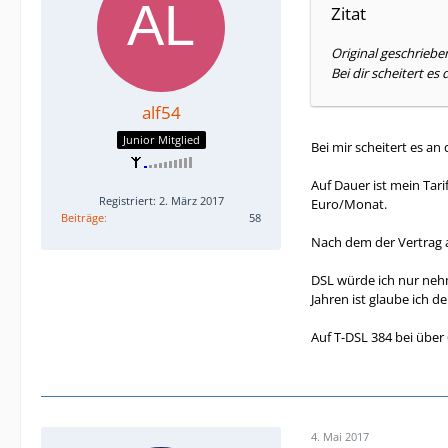
Zitat
Original geschriebe
Bei dir scheitert e
alf54
Junior Mitglied
Bei mir scheitert es a
Auf Dauer ist mein Tar
Registriert: 2. März 2017
Euro/Monat.
Beiträge
58
Nach dem der Vertrag a
DSL würde ich nur neh
Jahren ist glaube ich d
Auf T-DSL 384 bei über 
4. Mai 2017