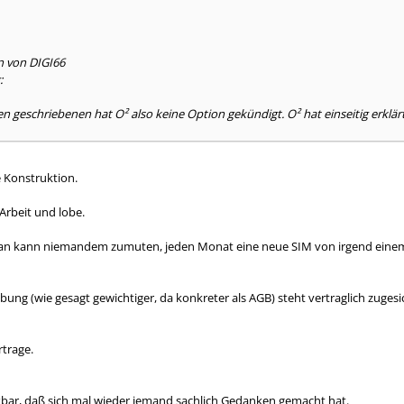
n von DIGI66
:
n geschriebenen hat O² also keine Option gekündigt. O² hat einseitig erklär
e Konstruktion.
 Arbeit und lobe.
: man kann niemandem zumuten, jeden Monat eine neue SIM von irgend einem
bung (wie gesagt gewichtiger, da konkreter als AGB) steht vertraglich zuge
trage.
bar, daß sich mal wieder jemand sachlich Gedanken gemacht hat.