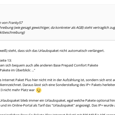
en von Franky57
reibung (wie gesagt gewichtiger, da konkreter als AGB) steht vertraglich z
ktbeschreibung)
weiß) steht, dass sich das Urlaubspaket nicht automatisch verlängert.
eite 13:
sen sich bequem auch alle anderen Base Prepaid Comfort Pakete
 Pakete im Überblick: ..."
s Internet Paket Plus hier nicht mit in der Aufzählung ist, sondern sich erst 
kennzeichnet. Daraus lässt sich eine Sonderstellung des IP+ Pakets herleite
 13 nicht mehr Platz war
Urlaubspaket blieb immer ein Urlaubspaket, egal welche Pakete optional h
und im Online-Portal als Tarif das "Urlaubspaket" angezeigt. Das IP+ wurde 