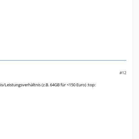
#12
s/Leistungsverhältnis (z.B. 64GB für <150 Euro) :top: