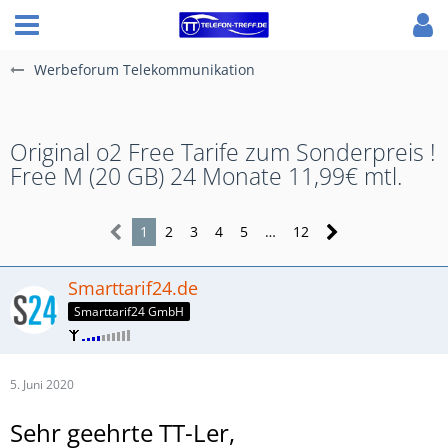
Werbeforum Telekommunikation
Original o2 Free Tarife zum Sonderpreis !
Free M (20 GB) 24 Monate 11,99€ mtl.
1
2
3
4
5
…
12
Smarttarif24.de
Smarttarif24 GmbH
5. Juni 2020
Sehr geehrte TT-Ler,