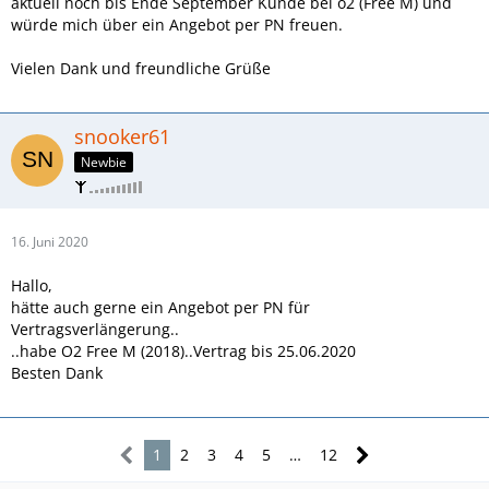
aktuell noch bis Ende September Kunde bei o2 (Free M) und
würde mich über ein Angebot per PN freuen.
Vielen Dank und freundliche Grüße
snooker61
Newbie
16. Juni 2020
Hallo,
hätte auch gerne ein Angebot per PN für
Vertragsverlängerung..
..habe O2 Free M (2018)..Vertrag bis 25.06.2020
Besten Dank
1
2
3
4
5
…
12