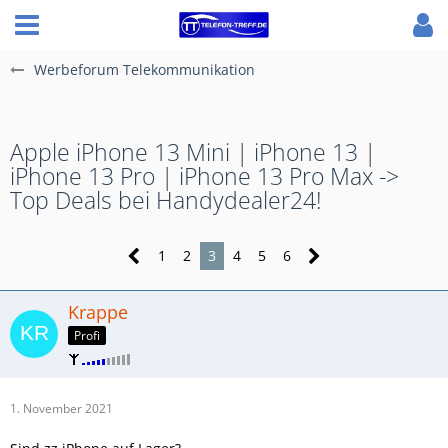
Werbeforum Telekommunikation
Apple iPhone 13 Mini | iPhone 13 |
iPhone 13 Pro | iPhone 13 Pro Max ->
Top Deals bei Handydealer24!
1
2
3
4
5
6
Krappe
Profi
1. November 2021