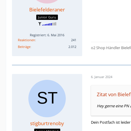
Bielefelderaner
Junior Guru
Registriert: 6. Mai 2016
Reaktionen
241
Beiträge
2.012
o2 Shop Händler Bielef
6. Januar 2024
Zitat von Biele
Hey gerne eine PN a
Dein Postfach ist leider 
stigburtrenoby